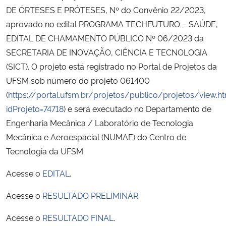
DE ÓRTESES E PRÓTESES, Nº do Convênio 22/2023,
aprovado no edital PROGRAMA TECHFUTURO – SAÚDE,
Secretaria-Geral
EDITAL DE CHAMAMENTO PÚBLICO Nº 06/2023 da
Secretaria de Governo
SECRETARIA DE INOVAÇÃO, CIÊNCIA E TECNOLOGIA
(SICT). O projeto está registrado no Portal de Projetos da
Gabinete de Segurança Institucional
UFSM sob número do projeto 061400
(
https://portal.ufsm.br/projetos/publico/projetos/view.h
Advocacia-Geral da União
idProjeto=74718
) e será executado no Departamento de
Engenharia Mecânica / Laboratório de Tecnologia
Banco Central do Brasil
Mecânica e Aeroespacial (NUMAE) do Centro de
Tecnologia da UFSM.
Planalto
Acesse o
EDITAL
.
Acesse o
RESULTADO PRELIMINAR
.
Acesse o
RESULTADO FINAL
.