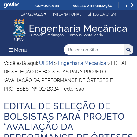
COMUNICA BR
ACESSO À INFORMAÇÃO
PARTI
Casa Civil
LANGUAGES
INTERNATIONAL
SÍTIOS DA UFSM
IR
PARA
Engenharia Mecânica
Ministério da Justiça e Segurança Pública
O
Curso de Graduação – Campus Santa Maria
CONTEÚDO
Ministério da Defesa
Buscar no no Sítio
Busca
Busca:
Menu Principal do Sítio
Menu
Busc
Ministério das Relações Exteriores
Você está aqui:
UFSM
>
Engenharia Mecânica
>
EDITAL
DE SELEÇÃO DE BOLSISTAS PARA PROJETO
Ministério da Economia
“AVALIAÇÃO DA PERFORMANCE DE ÓRTESES E
PRÓTESES” Nº 01/2024 – extensão
Ministério da Infraestrutura
EDITAL DE SELEÇÃO DE
Início do conteúdo
Ministério da Agricultura, Pecuária e Abastecimento
BOLSISTAS PARA PROJETO
“AVALIAÇÃO DA
Ministério da Educação
PERFORMANCE DE ÓRTESES