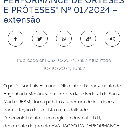
Ministério da Cidadania
E PRÓTESES” Nº 01/2024 –
extensão
Ministério da Saúde
Ministério de Minas e Energia
Copiar para área 
Ministério da Ciência, Tecnologia, Inovações e Comunicações
Publicado em
03/10/2024, 7h57
. Atualizado
Ministério do Meio Ambiente
10/10/2024, 10h57
Ministério do Turismo
O professor Luis Fernando Nicolini do Departamento de
Engenharia Mecânica da Universidade Federal de Santa
Ministério do Desenvolvimento Regional
Maria (UFSM), torna público a abertura de inscrições
para seleção de bolsista na modalidade
Controladoria-Geral da União
Desenvolvimento Tecnológico Industrial – DTI,
decorrente do projeto AVALIAÇÃO DA PERFORMANCE
Ministério da Mulher, da Família e dos Direitos Humanos