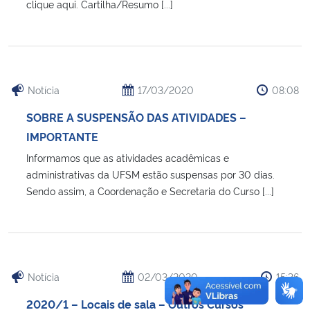
clique aqui. Cartilha/Resumo [...]
Secretaria-Geral
Secretaria de Governo
Notícia
17/03/2020
08:08
Gabinete de Segurança Institucional
SOBRE A SUSPENSÃO DAS ATIVIDADES –
IMPORTANTE
Advocacia-Geral da União
Informamos que as atividades acadêmicas e
administrativas da UFSM estão suspensas por 30 dias.
Banco Central do Brasil
Sendo assim, a Coordenação e Secretaria do Curso [...]
Planalto
Notícia
02/03/2020
15:36
2020/1 – Locais de sala – Outros Cursos