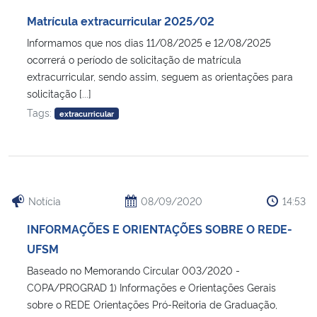
Ministério da Cidadania
Matrícula extracurricular 2025/02
Informamos que nos dias 11/08/2025 e 12/08/2025
Ministério da Saúde
ocorrerá o período de solicitação de matrícula
extracurricular, sendo assim, seguem as orientações para
Ministério de Minas e Energia
solicitação [...]
Tags:
extracurricular
Ministério da Ciência, Tecnologia, Inovações e Comunicações
Ministério do Meio Ambiente
Ministério do Turismo
Notícia
08/09/2020
14:53
INFORMAÇÕES E ORIENTAÇÕES SOBRE O REDE-
Ministério do Desenvolvimento Regional
UFSM
Baseado no Memorando Circular 003/2020 -
Controladoria-Geral da União
COPA/PROGRAD 1) Informações e Orientações Gerais
sobre o REDE Orientações Pró-Reitoria de Graduação,
Ministério da Mulher, da Família e dos Direitos Humanos