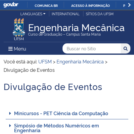
COMUNICA BR
ACESSO À INFORMAÇÃO
PARTI
Casa Civil
LANGUAGES
INTERNATIONAL
SÍTIOS DA UFSM
IR
PARA
Engenharia Mecânica
Ministério da Justiça e Segurança Pública
O
Curso de Graduação – Campus Santa Maria
CONTEÚDO
Ministério da Defesa
Buscar no no Sítio
Busca
Busca:
Menu Principal do Sítio
Menu
Busc
Ministério das Relações Exteriores
Você está aqui:
UFSM
>
Engenharia Mecânica
>
Divulgação de Eventos
Ministério da Economia
Divulgação de Eventos
Início do conteúdo
Ministério da Infraestrutura
Ministério da Agricultura, Pecuária e Abastecimento
Minicursos - PET Ciência da Computação
Ministério da Educação
Simpósio de Métodos Numéricos em
Engenharia