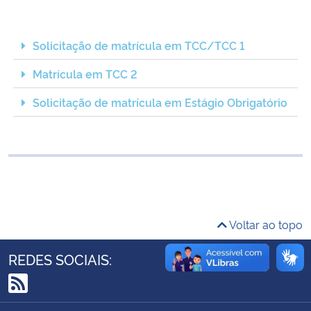
Ministério da Cidadania
Solicitação de matrícula em TCC/TCC 1
Ministério da Saúde
Matrícula em TCC 2
Ministério de Minas e Energia
Solicitação de matrícula em Estágio Obrigatório
Ministério da Ciência, Tecnologia, Inovações e Comunicações
Ministério do Meio Ambiente
Ministério do Turismo
Voltar ao topo
Ministério do Desenvolvimento Regional
REDES SOCIAIS:
Controladoria-Geral da União
RSS
Ministério da Mulher, da Família e dos Direitos Humanos