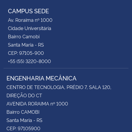
CAMPUS SEDE
Secretaria-Geral
Av. Roraima nº 1000
Cidade Universitária
Secretaria de Governo
Bairro Camobi
Santa Maria - RS
Gabinete de Segurança Institucional
CEP: 97105-900
+55 (55) 3220-8000
Advocacia-Geral da União
Banco Central do Brasil
ENGENHARIA MECÂNICA
CENTRO DE TECNOLOGIA, PRÉDIO 7, SALA 120,
Planalto
DIREÇÃO DO CT
AVENIDA RORAIMA nº 1000
Bairro CAMOBI
Santa Maria - RS
CEP: 97105900