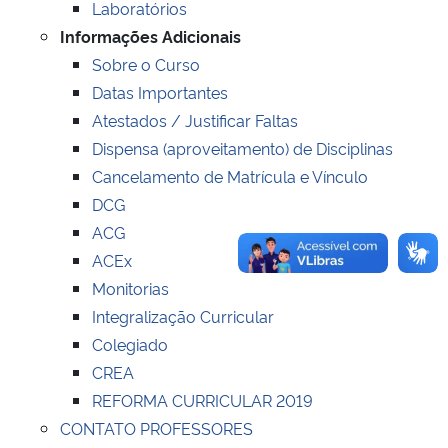
Laboratórios
Informações Adicionais
Secretaria-Geral
Sobre o Curso
Datas Importantes
Secretaria de Governo
Atestados / Justificar Faltas
Dispensa (aproveitamento) de Disciplinas
Gabinete de Segurança Institucional
Cancelamento de Matrícula e Vínculo
DCG
Advocacia-Geral da União
ACG
ACEx
Banco Central do Brasil
Monitorias
Planalto
Integralização Curricular
Colegiado
CREA
REFORMA CURRICULAR 2019
CONTATO PROFESSORES