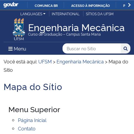
COMUNICA BR
ACESSO À INFORMAÇÃO
PARTI
Casa Civil
LANGUAGES
INTERNATIONAL
SÍTIOS DA UFSM
IR
PARA
Engenharia Mecânica
Ministério da Justiça e Segurança Pública
O
Curso de Graduação – Campus Santa Maria
CONTEÚDO
Ministério da Defesa
Buscar no no Sítio
Busca
Busca:
Menu Principal do Sítio
Menu
Busc
Ministério das Relações Exteriores
Você está aqui:
UFSM
>
Engenharia Mecânica
>
Mapa do
Sítio
Ministério da Economia
Mapa do Sítio
Início do conteúdo
Ministério da Infraestrutura
Menu Superior
Ministério da Agricultura, Pecuária e Abastecimento
Página Inicial
Ministério da Educação
Contato