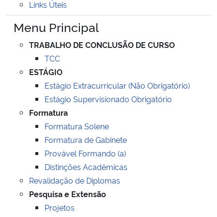
Links Úteis
Ministério da Cidadania
Menu Principal
Ministério da Saúde
TRABALHO DE CONCLUSÃO DE CURSO
TCC
Ministério de Minas e Energia
ESTÁGIO
Estágio Extracurricular (Não Obrigatório)
Ministério da Ciência, Tecnologia, Inovações e Comunicações
Estágio Supervisionado Obrigatório
Ministério do Meio Ambiente
Formatura
Formatura Solene
Ministério do Turismo
Formatura de Gabinete
Provável Formando (a)
Ministério do Desenvolvimento Regional
Distinções Acadêmicas
Revalidação de Diplomas
Controladoria-Geral da União
Pesquisa e Extensão
Projetos
Ministério da Mulher, da Família e dos Direitos Humanos