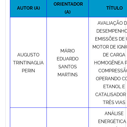
ORIENTADOR
Ministério da Cidadania
AUTOR (A)
TÍTULO
(A)
Ministério da Saúde
AVALIAÇÃO 
DESEMPENHO
Ministério de Minas e Energia
EMISSÕES DE
MOTOR DE IGN
MÁRIO
Ministério da Ciência, Tecnologia, Inovações e Comunicações
AUGUSTO
DE CARGA
EDUARDO
TRINTINAGLIA
HOMOGÊNEA 
Ministério do Meio Ambiente
SANTOS
PERIN
COMPRESSÃ
MARTINS
OPERANDO C
Ministério do Turismo
ETANOL E
CATALISADOR
Ministério do Desenvolvimento Regional
TRÊS VIAS
Controladoria-Geral da União
ANÁLISE
ENERGÉTICA
Ministério da Mulher, da Família e dos Direitos Humanos