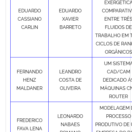
EXERGÉTIC
EDUARDO
EDUARDO
COMPARATIV
Secretaria-Geral
CASSIANO
XAVIER
ENTRE TRÊ
CARLIN
BARRETO
FLUIDOS DE
Secretaria de Governo
TRABALHO EM 
CICLOS DE RAN
Gabinete de Segurança Institucional
ORGÂNICO
Advocacia-Geral da União
UM SISTEM
FERNANDO
LEANDRO
CAD/CAM
Banco Central do Brasil
HENZ
COSTA DE
DEDICADO À
MALDANER
OLIVEIRA
MÁQUINAS C
Planalto
ROUTER
MODELAGEM 
LEONARDO
PROCESSO
FREDERICO
NABAES
PRODUTIVO DE
FAVA LENA