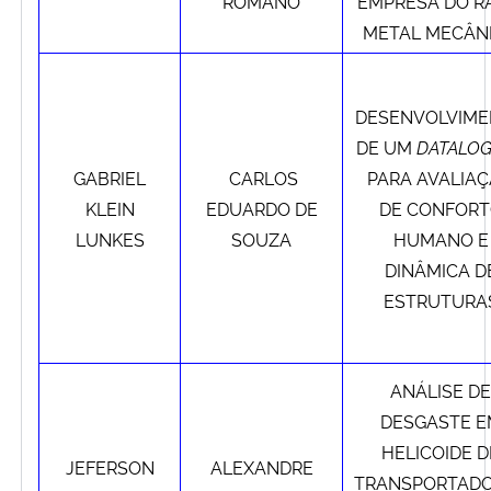
ROMANO
EMPRESA DO R
METAL MECÂN
DESENVOLVIM
DE UM
DATALO
GABRIEL
CARLOS
PARA AVALIA
KLEIN
EDUARDO DE
DE
CONFORT
LUNKES
SOUZA
HUMANO E
DINÂMICA D
ESTRUTURA
ANÁLISE DE
DESGASTE E
HELICOIDE D
JEFERSON
ALEXANDRE
TRANSPORTAD