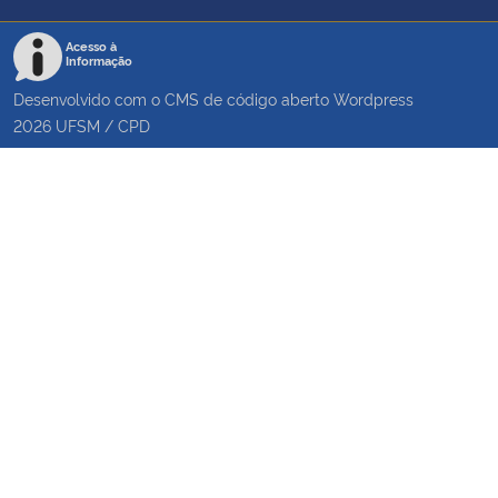
Acesso à
Informação
Desenvolvido com o CMS de código aberto
Wordpress
2026
UFSM
/
CPD