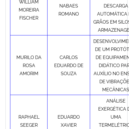
WILLIAM
NABAES
DESCARGA
MOREIRA
ROMANO
AUTOMÁTICA 
FISCHER
GRÃOS EM SILO
ARMAZENAG
DESENVOLVIM
DE UM PROTÓT
MURILO DA
CARLOS
DE EQUIPAME
ROSA
EDUARDO DE
DIDÁTICO PA
AMORIM
SOUZA
AUXÍLIO NO EN
DE VIBRAÇÕ
MECÂNICA
ANÁLISE
EXERGÉTICA 
RAPHAEL
EDUARDO
UMA
SEEGER
XAVIER
TERMELÉTRI