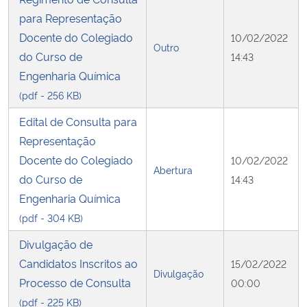
para Representação
Secretaria-Geral
Docente do Colegiado
10/02/2022
Outro
do Curso de
14:43
Secretaria de Governo
Engenharia Química
(pdf - 256 KB)
Gabinete de Segurança Institucional
Edital de Consulta para
Representação
Advocacia-Geral da União
Docente do Colegiado
10/02/2022
Abertura
Banco Central do Brasil
do Curso de
14:43
Engenharia Química
Planalto
(pdf - 304 KB)
Divulgação de
Candidatos Inscritos ao
15/02/2022
Divulgação
Processo de Consulta
00:00
(pdf - 225 KB)