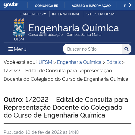
COMUNICA BR
ACESSO À INFORMAÇÃO
PARTI
Casa Civil
LANGUAGES
INTERNATIONAL
SÍTIOS DA UFSM
IR
PARA
Engenharia Química
Ministério da Justiça e Segurança Pública
O
Curso de Graduação – Campus Santa Maria
CONTEÚDO
Ministério da Defesa
Buscar no no Sítio
Busca
Busca:
Menu Principal do Sítio
Menu
Busc
Ministério das Relações Exteriores
Você está aqui:
UFSM
>
Engenharia Química
>
Editais
>
1/2022 – Edital de Consulta para Representação
Ministério da Economia
Docente do Colegiado do Curso de Engenharia Química
Ministério da Infraestrutura
Início do conteúdo
Outro:
1/2022 – Edital de Consulta para
Representação Docente do Colegiado
Ministério da Agricultura, Pecuária e Abastecimento
do Curso de Engenharia Química
Ministério da Educação
Publicado:
10 de fev de 2022 às 14:48