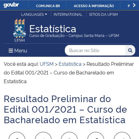
COMUNICA BR
ACESSO À INFORMAÇÃO
PARTI
Casa Civil
LANGUAGES
INTERNATIONAL
SÍTIOS DA UFSM
IR
PARA
Estatística
Ministério da Justiça e Segurança Pública
O
Curso de Graduação – Campus Santa Maria – UFSM
CONTEÚDO
Ministério da Defesa
Buscar no no Sítio
Busca
Busca:
Menu Principal do Sítio
Menu
Busc
Ministério das Relações Exteriores
Você está aqui:
UFSM
>
Estatística
>
Resultado Preliminar
do Edital 001/2021 – Curso de Bacharelado em
Ministério da Economia
Estatística
Resultado Preliminar do
Ministério da Infraestrutura
Início do conteúdo
Edital 001/2021 – Curso de
Ministério da Agricultura, Pecuária e Abastecimento
Bacharelado em Estatística
Ministério da Educação