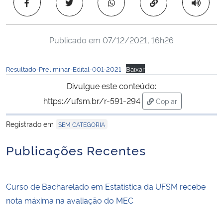
Copiar para área 
Ministério da Cidadania
Ministério da Saúde
Publicado em
07/12/2021, 16h26
Ministério de Minas e Energia
Resultado-Preliminar-Edital-001-2021
Baixar
Divulgue este conteúdo:
Ministério da Ciência, Tecnologia, Inovações e Comunicações
https://ufsm.br/r-591-294
Copiar
para área de trans
Ministério do Meio Ambiente
Registrado em
SEM CATEGORIA
Ministério do Turismo
Publicações Recentes
Ministério do Desenvolvimento Regional
Curso de Bacharelado em Estatística da UFSM recebe
Controladoria-Geral da União
nota máxima na avaliação do MEC
Ministério da Mulher, da Família e dos Direitos Humanos