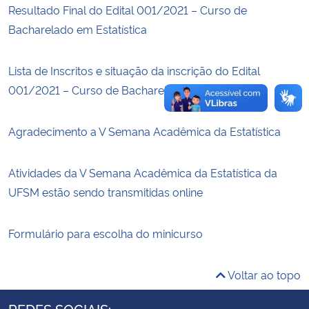
Resultado Final do Edital 001/2021 – Curso de
Bacharelado em Estatística
Secretaria-Geral
Secretaria de Governo
Lista de Inscritos e situação da inscrição do Edital
001/2021 – Curso de Bacharelado em Estatística
Gabinete de Segurança Institucional
Agradecimento a V Semana Acadêmica da Estatística
Advocacia-Geral da União
Atividades da V Semana Acadêmica da Estatística da
Banco Central do Brasil
UFSM estão sendo transmitidas online
Planalto
Formulário para escolha do minicurso
Voltar ao topo
REDES SOCIAIS: