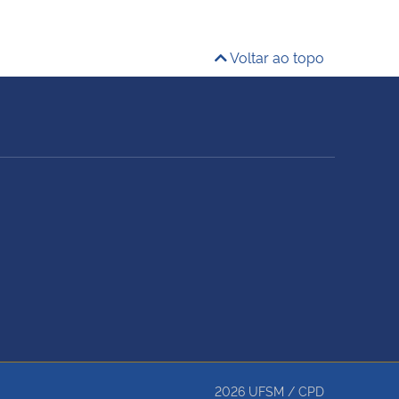
Voltar ao topo
2026
UFSM
/
CPD