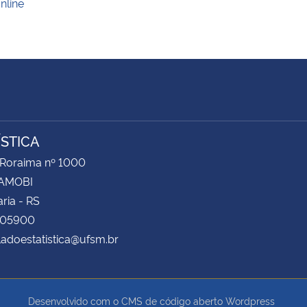
nline
ÍSTICA
 Roraima nº 1000
CAMOBI
ria - RS
105900
adoestatistica@ufsm.br
Desenvolvido com o CMS de código aberto
Wordpress