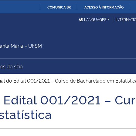
COMUNICA BR
ACESSO À INFORMAÇÃO
Ministério da Defesa
Ministério das Relações
Mini
IR
LANGUAGES
INTERNATI
Exteriores
PARA
O
Ministério da Cidadania
Ministério da Saúde
Mini
CONTEÚDO
anta Maria – UFSM
es do sítio
Ministério do
Controladoria-Geral da
Mini
Desenvolvimento Regional
União
Famí
nal do Edital 001/2021 – Curso de Bacharelado em Estatístic
Hum
o Edital 001/2021 – Cu
Advocacia-Geral da União
Banco Central do Brasil
Plan
tatística