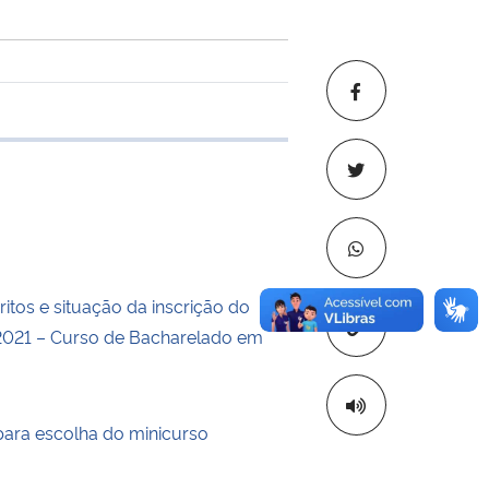
 transferência
critos e situação da inscrição do
Copiar para áre
2021 – Curso de Bacharelado em
para escolha do minicurso