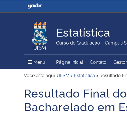
Casa Civil
Ministério da Justiça e
Segurança Pública
Estatística
Ministério da Agricultura,
Ministério da Educação
Curso de Graduação – Campus S
Pecuária e Abastecimento
Menu Principal do Sítio
Menu
Página Inicial
Contato
Gestor
Ministério do Meio Ambiente
Ministério do Turismo
Você está aqui:
UFSM
>
Estatística
>
Resultado Fi
Resultado Final d
Início do conteúdo
Secretaria de Governo
Gabinete de Segurança
Bacharelado em Es
Institucional