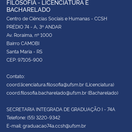
FILOSOFIA - LICENCIATURA E
BACHARELADO
Centro de Ciências Sociais e Humanas - CCSH
PRÉDIO 74 - A, 3º ANDAR
Av. Roraima, nº 1000
Bairro CAMOBI
Santa Maria - RS
CEP: 97105-900
Contato:
coord.licenciatura.filosofia@ufsm.br (Licenciatura)
coord.filosofia.bacharelado@ufsm.br (Bacharelado)
SECRETARIA INTEGRADA DE GRADUAÇÃO I - 74A
Telefone: (55) 3220-9342
E-mail: graduacao74a.ccsh@ufsm.br