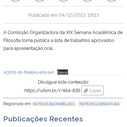
Ministério da Cidadania
Publicado em
04/12/2023, 11h13
Ministério da Saúde
A Comissão Organizadora da XIX Semana Acadêmica de
Ministério de Minas e Energia
Filosofia torna pública a lista de trabalhos aprovados
para apresentação oral.
Ministério da Ciência, Tecnologia, Inovações e Comunicações
Ministério do Meio Ambiente
ACEITE-DE-TRABALHOS-SAF
Baixar
Ministério do Turismo
Divulgue este conteúdo:
https://ufsm.br/r-464-839
Copiar
Ministério do Desenvolvimento Regional
para área de trans
Registrado em
,
NOTÍCIAS BACHARELADO
NOTÍCIAS LICENCIATURA
Controladoria-Geral da União
Publicações Recentes
Ministério da Mulher, da Família e dos Direitos Humanos