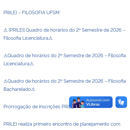
PRILEI – FILOSOFIA UFSM
Secretaria-Geral
Secretaria de Governo
⚠ [PRILEI] Quadro de horários do 2º Semestre de 2026 –
Filosofia Licenciatura⚠
Gabinete de Segurança Institucional
⚠Quadro de horários do 2º Semestre de 2026 – Filosofia
Advocacia-Geral da União
Licenciatura⚠
Banco Central do Brasil
⚠Quadro de horários do 2º Semestre de 2026 – Filosofia
Bacharelado⚠
Planalto
Prorrogação de inscrições PRILEI
PRILEI realiza primeiro encontro de planejamento com