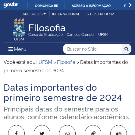
COMUNICA BR
ACESSO À INFORMAÇÃO
PARTI
Casa Civil
LANGUAGES
INTERNATIONAL
SÍTIOS DA UFSM
IR
PARA
Filosofia
Ministério da Justiça e Segurança Pública
O
Curso de Graduação – Campus Camobi – UFSM
CONTEÚDO
Ministério da Defesa
Buscar no no Sítio
Busca
Busca:
Menu Principal do Sítio
Menu
Busc
Ministério das Relações Exteriores
Você está aqui:
UFSM
>
Filosofia
>
Datas importantes do
primeiro semestre de 2024
Ministério da Economia
Datas importantes do
Início do conteúdo
Ministério da Infraestrutura
primeiro semestre de 2024
Principais datas do semestre para os
Ministério da Agricultura, Pecuária e Abastecimento
alunos, conforme calendário acadêmico.
Ministério da Educação
Copiar para área 