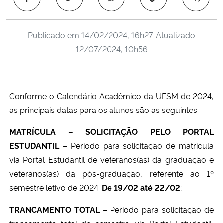
Ministério da Cidadania
Publicado em
14/02/2024, 16h27
. Atualizado
Ministério da Saúde
12/07/2024, 10h56
Ministério de Minas e Energia
Ministério da Ciência, Tecnologia, Inovações e Comunicações
Conforme o Calendário Acadêmico da UFSM de 2024,
as principais datas para os alunos são as seguintes:
Ministério do Meio Ambiente
MATRÍCULA – SOLICITAÇÃO PELO PORTAL
Ministério do Turismo
ESTUDANTIL
– Período para solicitação de matrícula
via Portal Estudantil de veteranos(as) da graduação e
Ministério do Desenvolvimento Regional
veteranos(as) da pós-graduação, referente ao 1º
semestre letivo de 2024.
De 19/02 até 22/02
;
Controladoria-Geral da União
TRANCAMENTO TOTAL
– Período para solicitação de
Ministério da Mulher, da Família e dos Direitos Humanos
trancamento total do semestre, via Portal Estudantil,