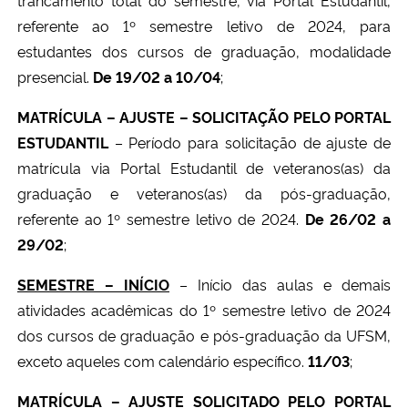
referente ao 1º semestre letivo de 2024, para
Secretaria-Geral
estudantes dos cursos de graduação, modalidade
presencial.
De 19/02 a 10/04
;
Secretaria de Governo
MATRÍCULA – AJUSTE – SOLICITAÇÃO PELO PORTAL
Gabinete de Segurança Institucional
ESTUDANTIL
– Período para solicitação de ajuste de
matrícula via Portal Estudantil de veteranos(as) da
Advocacia-Geral da União
graduação e veteranos(as) da pós-graduação,
referente ao 1º semestre letivo de 2024.
De 26/02 a
Banco Central do Brasil
29/02
;
SEMESTRE – INÍCIO
– Início das aulas e demais
Planalto
atividades acadêmicas do 1º semestre letivo de 2024
dos cursos de graduação e pós-graduação da UFSM,
exceto aqueles com calendário específico.
11/03
;
MATRÍCULA – AJUSTE SOLICITADO PELO PORTAL