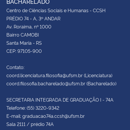
BACHARELADO
Centro de Ciências Sociais e Humanas - CCSH
PRÉDIO 74 - A, 3º ANDAR
Av. Roraima, nº 1000
Bairro CAMOBI
Santa Maria - RS
CEP: 97105-900
Contato:
coord.licenciatura.filosofia@ufsm.br (Licenciatura)
coord.filosofia.bacharelado@ufsm.br (Bacharelado)
SECRETARIA INTEGRADA DE GRADUAÇÃO I - 74A
Telefone: (55) 3220-9342
E-mail: graduacao74a.ccsh@ufsm.br
Sala 2111 / prédio 74A