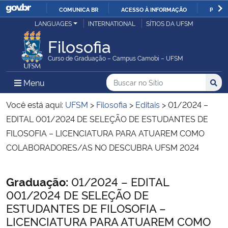
COMUNICA BR
ACESSO À INFORMAÇÃO
PARTI
Casa Civil
LANGUAGES
INTERNATIONAL
SÍTIOS DA UFSM
IR
PARA
Filosofia
Ministério da Justiça e Segurança Pública
O
Curso de Graduação – Campus Camobi – UFSM
CONTEÚDO
Ministério da Defesa
Buscar no no Sítio
Busca
Busca:
Menu Principal do Sítio
Menu
Busc
Ministério das Relações Exteriores
Você está aqui:
UFSM
>
Filosofia
>
Editais
>
01/2024 –
EDITAL 001/2024 DE SELEÇÃO DE ESTUDANTES DE
Ministério da Economia
FILOSOFIA – LICENCIATURA PARA ATUAREM COMO
COLABORADORES/AS NO DESCUBRA UFSM 2024
Ministério da Infraestrutura
Início do conteúdo
Graduação:
01/2024 – EDITAL
Ministério da Agricultura, Pecuária e Abastecimento
001/2024 DE SELEÇÃO DE
ESTUDANTES DE FILOSOFIA –
Ministério da Educação
LICENCIATURA PARA ATUAREM COMO