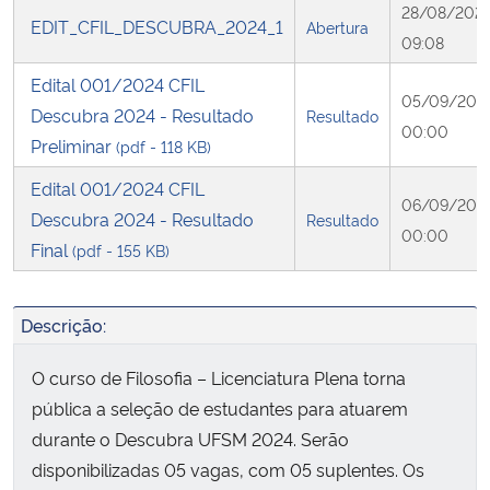
28/08/202
EDIT_CFIL_DESCUBRA_2024_1
Abertura
09:08
Secretaria-Geral
Edital 001/2024 CFIL
05/09/202
Secretaria de Governo
Descubra 2024 - Resultado
Resultado
00:00
Preliminar
(pdf - 118 KB)
Gabinete de Segurança Institucional
Edital 001/2024 CFIL
06/09/202
Descubra 2024 - Resultado
Resultado
Advocacia-Geral da União
00:00
Final
(pdf - 155 KB)
Banco Central do Brasil
Descrição:
Planalto
O curso de Filosofia – Licenciatura Plena torna
pública a seleção de estudantes para atuarem
durante o Descubra UFSM 2024. Serão
disponibilizadas 05 vagas, com 05 suplentes. Os