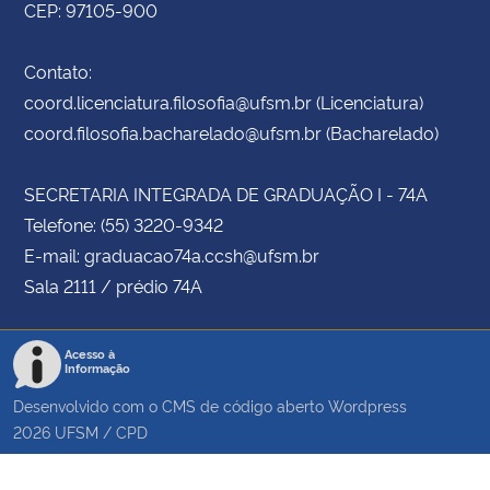
CEP: 97105-900
Contato:
coord.licenciatura.filosofia@ufsm.br (Licenciatura)
coord.filosofia.bacharelado@ufsm.br (Bacharelado)
SECRETARIA INTEGRADA DE GRADUAÇÃO I - 74A
Telefone: (55) 3220-9342
E-mail: graduacao74a.ccsh@ufsm.br
Sala 2111 / prédio 74A
Acesso à
Informação
Desenvolvido com o CMS de código aberto
Wordpress
2026
UFSM
/
CPD