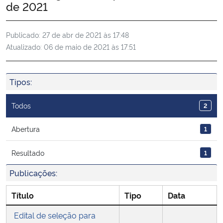
de 2021
Ministério da Cidadania
Publicado:
27 de abr de 2021 às 17:48
Ministério da Saúde
Atualizado:
06 de maio de 2021 às 17:51
Ministério de Minas e Energia
Tipos:
Ministério da Ciência, Tecnologia, Inovações e Comunicações
Todos
2
Ministério do Meio Ambiente
Abertura
1
Ministério do Turismo
Resultado
1
Ministério do Desenvolvimento Regional
Publicações:
Controladoria-Geral da União
Título
Tipo
Data
Edital de seleção para
Ministério da Mulher, da Família e dos Direitos Humanos