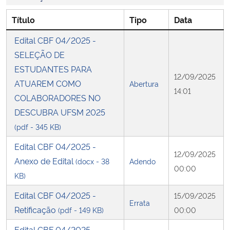
Título
Tipo
Data
Secretaria-Geral
Edital CBF 04/2025 -
Secretaria de Governo
SELEÇÃO DE
ESTUDANTES PARA
12/09/2025
Gabinete de Segurança Institucional
ATUAREM COMO
Abertura
14:01
COLABORADORES NO
Advocacia-Geral da União
DESCUBRA UFSM 2025
(pdf - 345 KB)
Banco Central do Brasil
Edital CBF 04/2025 -
12/09/2025
Planalto
Anexo de Edital
(docx - 38
Adendo
00:00
KB)
Edital CBF 04/2025 -
15/09/2025
Errata
Retificação
(pdf - 149 KB)
00:00
Edital CBF 04/2025 -