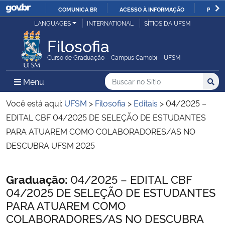
COMUNICA BR
ACESSO À INFORMAÇÃO
PARTI
Casa Civil
LANGUAGES
INTERNATIONAL
SÍTIOS DA UFSM
IR
PARA
Filosofia
Ministério da Justiça e Segurança Pública
O
Curso de Graduação – Campus Camobi – UFSM
CONTEÚDO
Ministério da Defesa
Buscar no no Sítio
Busca
Busca:
Menu Principal do Sítio
Menu
Busc
Ministério das Relações Exteriores
Você está aqui:
UFSM
>
Filosofia
>
Editais
>
04/2025 –
EDITAL CBF 04/2025 DE SELEÇÃO DE ESTUDANTES
Ministério da Economia
PARA ATUAREM COMO COLABORADORES/AS NO
DESCUBRA UFSM 2025
Ministério da Infraestrutura
Início do conteúdo
Graduação:
04/2025 – EDITAL CBF
Ministério da Agricultura, Pecuária e Abastecimento
04/2025 DE SELEÇÃO DE ESTUDANTES
PARA ATUAREM COMO
Ministério da Educação
COLABORADORES/AS NO DESCUBRA