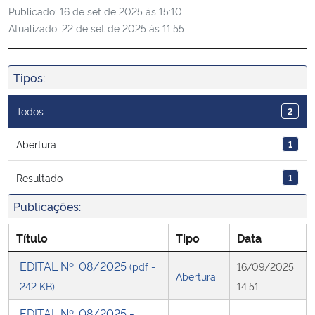
Publicado:
16 de set de 2025 às 15:10
Ministério da Cidadania
Atualizado:
22 de set de 2025 às 11:55
Ministério da Saúde
Tipos:
Ministério de Minas e Energia
Todos
2
Ministério da Ciência, Tecnologia, Inovações e Comunicações
Abertura
1
Ministério do Meio Ambiente
Resultado
1
Ministério do Turismo
Publicações:
Ministério do Desenvolvimento Regional
Título
Tipo
Data
EDITAL Nº. 08/2025
(pdf -
16/09/2025
Controladoria-Geral da União
Abertura
242 KB)
14:51
Ministério da Mulher, da Família e dos Direitos Humanos
EDITAL Nº. 08/2025 -