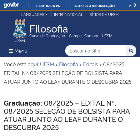
COMUNICA BR
ACESSO À INFORMAÇÃO
PARTI
Casa Civil
LANGUAGES
INTERNATIONAL
SÍTIOS DA UFSM
IR
PARA
Filosofia
Ministério da Justiça e Segurança Pública
O
Curso de Graduação – Campus Camobi – UFSM
CONTEÚDO
Ministério da Defesa
Buscar no no Sítio
Busca
Busca:
Menu Principal do Sítio
Menu
Busc
Ministério das Relações Exteriores
Você está aqui:
UFSM
>
Filosofia
>
Editais
>
08/2025 –
EDITAL Nº. 08/2025 SELEÇÃO DE BOLSISTA PARA
Ministério da Economia
ATUAR JUNTO AO LEAF DURANTE O DESCUBRA 2025
Ministério da Infraestrutura
Início do conteúdo
Graduação:
08/2025 – EDITAL Nº.
08/2025 SELEÇÃO DE BOLSISTA PARA
Ministério da Agricultura, Pecuária e Abastecimento
ATUAR JUNTO AO LEAF DURANTE O
DESCUBRA 2025
Ministério da Educação