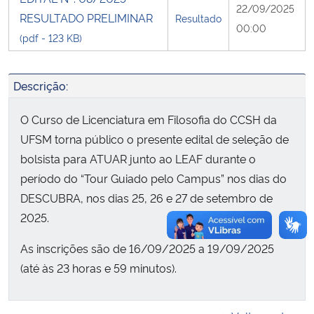
22/09/2025
RESULTADO PRELIMINAR
Resultado
00:00
Secretaria-Geral
(pdf - 123 KB)
Secretaria de Governo
Descrição:
Gabinete de Segurança Institucional
O Curso de Licenciatura em Filosofia do CCSH da
UFSM torna público o presente edital de seleção de
Advocacia-Geral da União
bolsista para ATUAR junto ao LEAF durante o
período do “Tour Guiado pelo Campus” nos dias do
Banco Central do Brasil
DESCUBRA, nos dias 25, 26
e 27 de setembro de
2025.
Planalto
As inscrições são de 16/09/2025 a 19/09/2025
(até às 23 horas e 59 minutos).