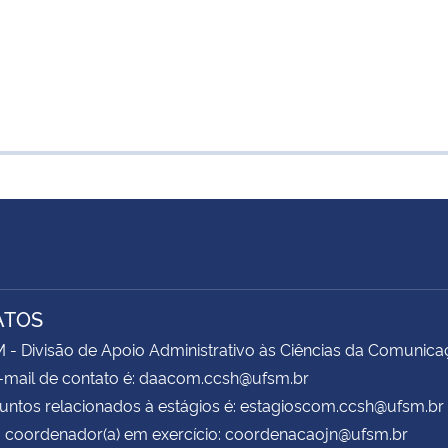
ATOS
 Divisão de Apoio Administrativo às Ciências da Comunica
-mail de contato é: daacom.ccsh@ufsm.br
untos relacionados à estágios é: estagioscom.ccsh@ufsm.br
 coordenador(a) em exercício: coordenacaojn@ufsm.br