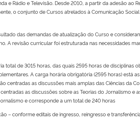
 e Rádio e Televisão. Desde 2010, a partir da adesão ao Reun
nte, o conjunto de Cursos atrelados à Comunicação Social s
resultado das demandas de atualização do Curso e considera
mo. A revisão curricular foi estruturada nas necessidades ma
total de 3015 horas, das quais 2595 horas de disciplinas obr
ementares. A carga horária obrigatória (2595 horas) está as
tão centradas as discussões mais amplas das Ciências da C
ntradas as discussões sobre as Teorias do Jornalismo e as p
ornalismo e corresponde a um total de 240 horas
o – conforme editais de ingresso, reingresso e transferênci