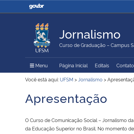
Casa Civil
Ministério da Justiça e
Segurança Pública
Jornalismo
Ministério da Agricultura,
Ministério da Educação
Curso de Graduação – Campus S
Pecuária e Abastecimento
Menu Principal do Sítio
Menu
Página Inicial
Editais
Contato
Ministério do Meio Ambiente
Ministério do Turismo
Você está aqui:
UFSM
>
Jornalismo
>
Apresentaç
Apresentação
Início do conteúdo
Secretaria de Governo
Gabinete de Segurança
Institucional
O Curso de Comunicação Social – Jornalismo da
da Educação Superior no Brasil. No momento de 