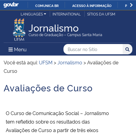
COMUNICA BR
ACESSO À INFORMAÇÃO
PARTI
Casa Civil
LANGUAGES
INTERNATIONAL
SÍTIOS DA UFSM
IR
PARA
Jornalismo
Ministério da Justiça e Segurança Pública
O
Curso de Graduação – Campus Santa Maria
CONTEÚDO
Ministério da Defesa
Buscar no no Sítio
Busca
Busca:
Menu Principal do Sítio
Menu
Busc
Ministério das Relações Exteriores
Você está aqui:
UFSM
>
Jornalismo
>
Avaliações de
Curso
Ministério da Economia
Avaliações de Curso
Início do conteúdo
Ministério da Infraestrutura
Ministério da Agricultura, Pecuária e Abastecimento
O Curso de Comunicação Social – Jornalismo
tem refletido sobre os resultados das
Ministério da Educação
Avaliações de Curso a partir de três eixos