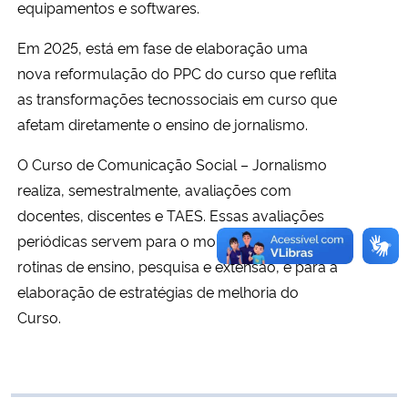
equipamentos e softwares.
Secretaria-Geral
Em 2025, está em fase de elaboração uma
nova reformulação do PPC do curso que reflita
Secretaria de Governo
as transformações tecnossociais em curso que
afetam diretamente o ensino de jornalismo.
Gabinete de Segurança Institucional
O Curso de Comunicação Social – Jornalismo
Advocacia-Geral da União
realiza, semestralmente, avaliações com
docentes, discentes e TAES. Essas avaliações
Banco Central do Brasil
periódicas servem para o monitoramento das
rotinas de ensino, pesquisa e extensão, e para a
Planalto
elaboração de estratégias de melhoria do
Curso.