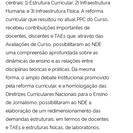
centrais: 1) Estrutura Curricular; 2) Infraestrutura
Ministério da Cidadania
Humana; e 3) Infraestrutura Física. A reforma
curricular que resultou no atual PPC do Curso,
Ministério da Saúde
recebeu contribuições importantes de
docentes, discentes e TAEs que, através das
Ministério de Minas e Energia
Avaliações de Curso, possibilitaram ao NDE
uma compreensão aprofundada sobre as
Ministério da Ciência, Tecnologia, Inovações e Comunicações
dinâmicas de ensino e as relações entre
Ministério do Meio Ambiente
disciplinas teóricas e práticas. Da mesma
forma, o amplo debate institucional promovido
Ministério do Turismo
pela reforma curricular, e a homologação das
Diretrizes Curriculares Nacionais para o Ensino
Ministério do Desenvolvimento Regional
de Jornalismo, possibilitaram ao NDE a
elaboração de um redimensionamento das
Controladoria-Geral da União
demandas estruturais, em termos de docentes
e TAEs e estruturas físicas, de laboratórios,
Ministério da Mulher, da Família e dos Direitos Humanos