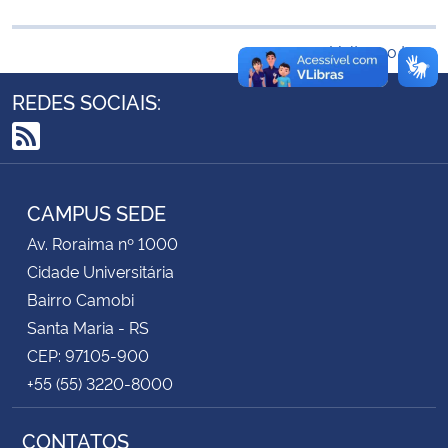
Secretaria-Geral
Voltar ao topo
REDES SOCIAIS:
Secretaria de Governo
Gabinete de Segurança Institucional
RSS
Advocacia-Geral da União
CAMPUS SEDE
Av. Roraima nº 1000
Banco Central do Brasil
Cidade Universitária
Bairro Camobi
Planalto
Santa Maria - RS
CEP: 97105-900
+55 (55) 3220-8000
CONTATOS