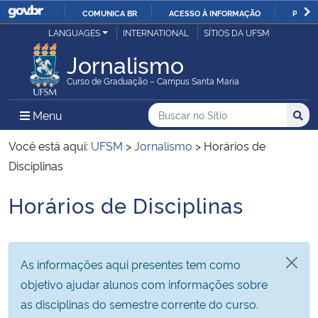
COMUNICA BR
ACESSO À INFORMAÇÃO
PARTI
Casa Civil
LANGUAGES
INTERNATIONAL
SÍTIOS DA UFSM
IR
PARA
Jornalismo
Ministério da Justiça e Segurança Pública
O
Curso de Graduação – Campus Santa Maria
CONTEÚDO
Ministério da Defesa
Buscar no no Sítio
Busca
Busca:
Menu Principal do Sítio
Menu
Busc
Ministério das Relações Exteriores
Você está aqui:
UFSM
>
Jornalismo
>
Horários de
Disciplinas
Ministério da Economia
Horários de Disciplinas
Início do conteúdo
Ministério da Infraestrutura
Ministério da Agricultura, Pecuária e Abastecimento
As informações aqui presentes tem como
objetivo ajudar alunos com informações sobre
Ministério da Educação
as disciplinas do semestre corrente do curso.