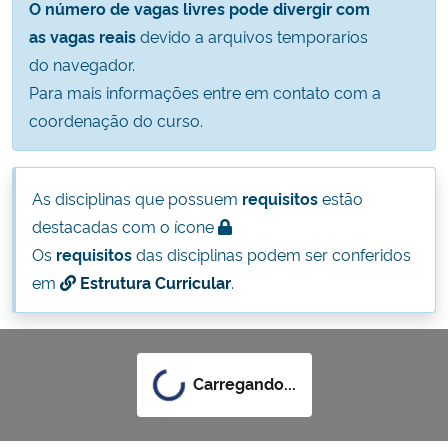
O número de vagas livres pode divergir com
Ministério da Cidadania
as vagas reais
devido a arquivos temporarios
do navegador.
Ministério da Saúde
Para mais informações entre em contato com a
coordenação do curso.
Ministério de Minas e Energia
Ministério da Ciência, Tecnologia, Inovações e Comunicações
As disciplinas que possuem
requisitos
estão
destacadas com o ícone
Ministério do Meio Ambiente
Os
requisitos
das disciplinas podem ser conferidos
em
Estrutura Curricular
.
Ministério do Turismo
Ministério do Desenvolvimento Regional
Carregando...
Controladoria-Geral da União
Ministério da Mulher, da Família e dos Direitos Humanos