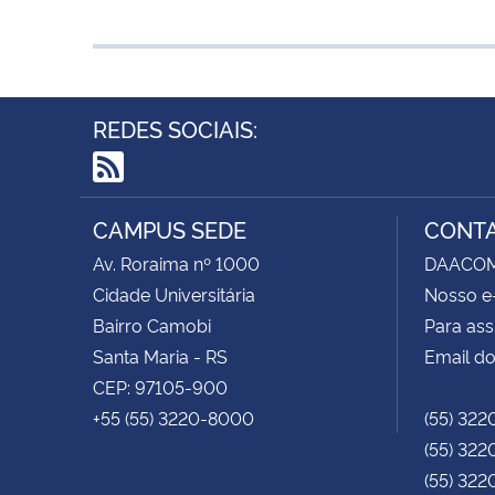
REDES SOCIAIS:
RSS
CAMPUS SEDE
CONT
Av. Roraima nº 1000
DAACOM -
Cidade Universitária
Nosso e
Bairro Camobi
Para ass
Santa Maria - RS
Email do
CEP: 97105-900
+55 (55) 3220-8000
(55) 322
(55) 322
(55) 322