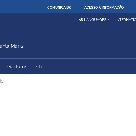
COMUNICA BR
ACESSO À INFORMAÇÃO
Ministério da Defesa
Ministério das Relações
Mini
IR
LANGUAGES
INTERNATI
Exteriores
PARA
O
Ministério da Cidadania
Ministério da Saúde
Mini
CONTEÚDO
anta Maria
Gestores do sítio
Ministério do
Controladoria-Geral da
Mini
Desenvolvimento Regional
União
Famí
io
Hum
Advocacia-Geral da União
Banco Central do Brasil
Plan