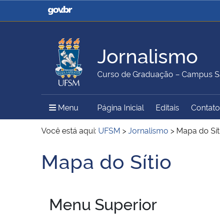
Casa Civil
Ministério da Justiça e
Segurança Pública
Jornalismo
Ministério da Agricultura,
Ministério da Educação
Curso de Graduação – Campus S
Pecuária e Abastecimento
Menu Principal do Sítio
Menu
Página Inicial
Editais
Contato
Ministério do Meio Ambiente
Ministério do Turismo
Você está aqui:
UFSM
>
Jornalismo
>
Mapa do Sít
Mapa do Sítio
Início do conteúdo
Secretaria de Governo
Gabinete de Segurança
Institucional
Menu Superior