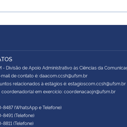
ATOS
 Divisão de Apoio Administrativo às Ciências da Comunica
-mail de contato é: daacom.ccsh@ufsm.br
untos relacionados à estágios é: estagioscom.ccsh@ufsm.br
 coordenador(a) em exercício: coordenacaojn@ufsm.br
0-8487 (WhatsApp e Telefone)
0-8491 (Telefone)
0-8811 (Telefone)