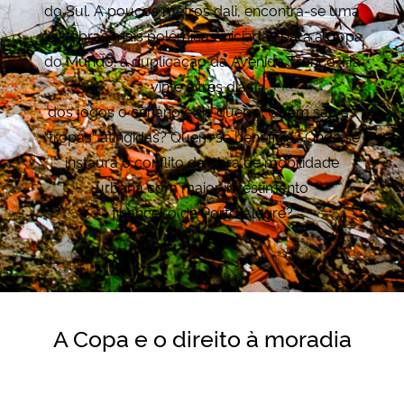
do Sul. A poucos metros dali, encontra-se uma
das obras mais polêmicas iniciadas para a Copa
do Mundo: a duplicação da Avenida Tronco. Há
vinte e três dias
dos jogos o cenário é de guerra. Quem são as
“tropas” atingidas? Quem se beneficia? Onde se
instaura o conflito da obra de mobilidade
urbana com maior investimento
financeiro de Porto Alegre?
A Copa e o direito à moradia