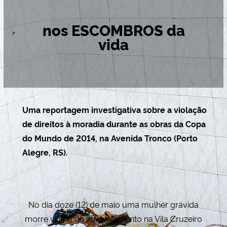
Secretaria-Geral
nos ESCOMBROS da
vida
Secretaria de Governo
Gabinete de Segurança Institucional
Advocacia-Geral da União
Uma reportagem investigativa sobre a violação
de direitos à moradia durante as obras da Copa
Banco Central do Brasil
do Mundo de 2014, na Avenida Tronco (Porto
Alegre, RS).
Planalto
No dia doze (12) de maio uma mulher grávida
morre vítima de atropelamento na Vila Cruzeiro