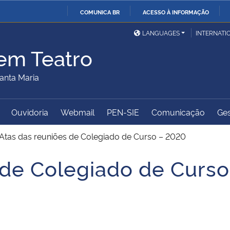
COMUNICA BR
ACESSO À INFORMAÇÃO
Ministério da Defesa
Ministério das Relações
Mini
IR
LANGUAGES
INTERNATI
Exteriores
PARA
 em Teatro
O
Ministério da Cidadania
Ministério da Saúde
Mini
CONTEÚDO
anta Maria
Ouvidoria
Webmail
PEN-SIE
Comunicação
Ges
Ministério do
Controladoria-Geral da
Mini
Desenvolvimento Regional
União
Famí
Atas das reuniões de Colegiado de Curso – 2020
Hum
 de Colegiado de Curs
Advocacia-Geral da União
Banco Central do Brasil
Plan