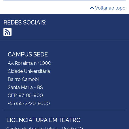
Voltar ao topo
Secretaria-Geral
REDES SOCIAIS:
Secretaria de Governo
RSS
Gabinete de Segurança Institucional
CAMPUS SEDE
Advocacia-Geral da União
Av. Roraima nº 1000
Cidade Universitária
Banco Central do Brasil
Bairro Camobi
Santa Maria - RS
Planalto
CEP: 97105-900
+55 (55) 3220-8000
LICENCIATURA EM TEATRO
Centro de Artes e Letras - Prédio 40