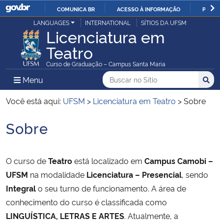
COMUNICA BR
ACESSO À INFORMAÇÃO
PARTI
Casa Civil
LANGUAGES
INTERNATIONAL
SÍTIOS DA UFSM
IR
Licenciatura em
PARA
Teatro
Ministério da Justiça e Segurança Pública
O
Curso de Graduação – Campus Santa Maria
CONTEÚDO
Ministério da Defesa
Buscar no no Sítio
Busca
Busca:
Menu Principal do Sítio
Menu
Busc
Ministério das Relações Exteriores
Você está aqui:
UFSM
>
Licenciatura em Teatro
>
Sobre
Sobre
Ministério da Economia
Início do conteúdo
Ministério da Infraestrutura
O curso de
Teatro
está localizado em
Campus Camobi –
UFSM
na modalidade
Licenciatura – Presencial
, sendo
Ministério da Agricultura, Pecuária e Abastecimento
Integral
o seu turno de funcionamento. A área de
conhecimento do curso é classificada como
Ministério da Educação
LINGUÍSTICA, LETRAS E ARTES
. Atualmente, a