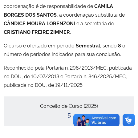
coordenação é de responsabilidade de
CAMILA
Ministério da Cidadania
BORGES DOS SANTOS
, a coordenação substituta de
Ministério da Saúde
CÂNDICE MOURA LORENZONI
e a secretaria de
CRISTIANO FREIRE ZIMMER
.
Ministério de Minas e Energia
O curso é ofertado em período
Semestral
, sendo
8
o
número de períodos indicados para sua conclusão.
Ministério da Ciência, Tecnologia, Inovações e Comunicações
Reconhecido pela Portaria n. 298/2013/MEC, publicada
Ministério do Meio Ambiente
no DOU, de 10/07/2013 e Portaria n. 846/2025/MEC,
publicada no DOU, de 19/11/2025..
Ministério do Turismo
Conceitos
Ministério do Desenvolvimento Regional
Conceito de Curso (2025)
5
Controladoria-Geral da União
Ministério da Mulher, da Família e dos Direitos Humanos