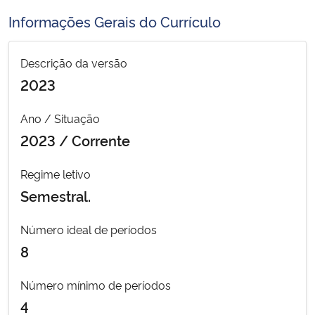
Ministério da Cidadania
Informações Gerais do Currículo
Ministério da Saúde
Descrição da versão
2023
Ministério de Minas e Energia
Ano / Situação
Ministério da Ciência, Tecnologia, Inovações e Comunicações
2023 / Corrente
Ministério do Meio Ambiente
Regime letivo
Semestral.
Ministério do Turismo
Número ideal de períodos
Ministério do Desenvolvimento Regional
8
Controladoria-Geral da União
Número mínimo de períodos
4
Ministério da Mulher, da Família e dos Direitos Humanos