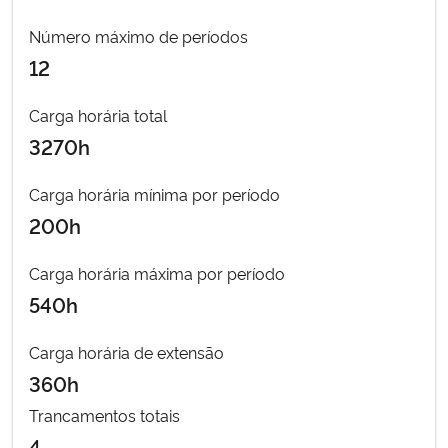
Número máximo de períodos
Secretaria-Geral
12
Secretaria de Governo
Carga horária total
3270h
Gabinete de Segurança Institucional
Carga horária mínima por período
Advocacia-Geral da União
200h
Banco Central do Brasil
Carga horária máxima por período
540h
Planalto
Carga horária de extensão
360h
Trancamentos totais
4