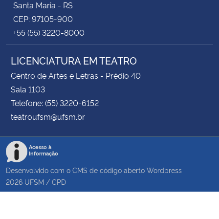
Santa Maria - RS
CEP: 97105-900
+55 (55) 3220-8000
LICENCIATURA EM TEATRO
Centro de Artes e Letras - Prédio 40
Sala 1103
Telefone: (55) 3220-6152
teatroufsm@ufsm.br
Acesso à
Informação
Desenvolvido com o CMS de código aberto
Wordpress
2026
UFSM
/
CPD