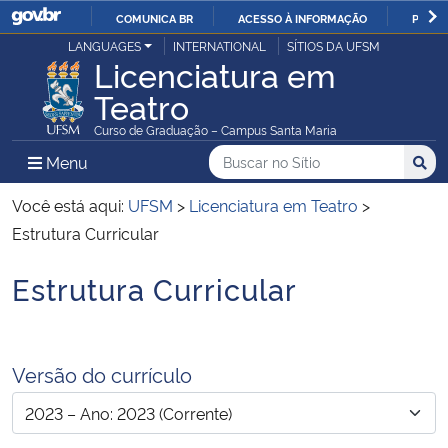
COMUNICA BR
ACESSO À INFORMAÇÃO
PARTI
Casa Civil
LANGUAGES
INTERNATIONAL
SÍTIOS DA UFSM
IR
Licenciatura em
PARA
Teatro
Ministério da Justiça e Segurança Pública
O
Curso de Graduação – Campus Santa Maria
CONTEÚDO
Ministério da Defesa
Buscar no no Sítio
Busca
Busca:
Menu Principal do Sítio
Menu
Busc
Ministério das Relações Exteriores
Você está aqui:
UFSM
>
Licenciatura em Teatro
>
Estrutura Curricular
Ministério da Economia
Estrutura Curricular
Início do conteúdo
Ministério da Infraestrutura
Ministério da Agricultura, Pecuária e Abastecimento
Versão do currículo
Ministério da Educação