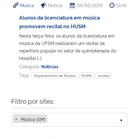
Música
Notícia
04/06/2019
13:45
Ministério da Cidadania
Alunos da licenciatura em música
Ministério da Saúde
promovem recital no HUSM
Nesta terça-feira, os alunos da licenciatura em
Ministério de Minas e Energia
música da UFSM realizaram um recital de
repertório popular no setor de quimioterapia do
Ministério da Ciência, Tecnologia, Inovações e Comunicações
Hospital […]
Categoria:
Notícias
Ministério do Meio Ambiente
Tags:
Departamento de Música
HUSM
recitais
Ministério do Turismo
Filtro por sites:
Ministério do Desenvolvimento Regional
×
Música (SM)
×
Controladoria-Geral da União
Ministério da Mulher, da Família e dos Direitos Humanos