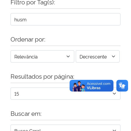
Filtro por Tag(s):
Secretaria-Geral
Secretaria de Governo
Ordenar por:
Gabinete de Segurança Institucional
Advocacia-Geral da União
Resultados por página:
Banco Central do Brasil
Planalto
Buscar em: