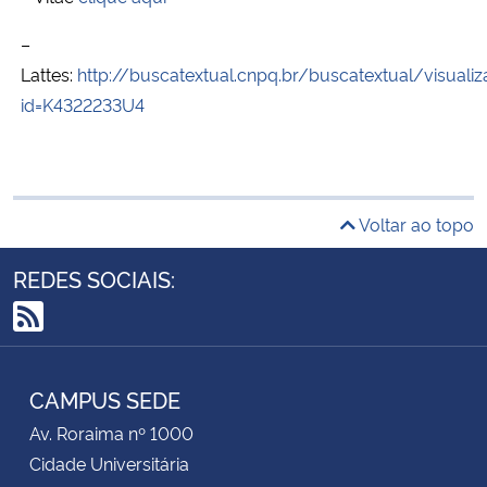
–
Lattes:
http://buscatextual.cnpq.br/buscatextual/visualiz
id=K4322233U4
Voltar ao topo
REDES SOCIAIS:
RSS
CAMPUS SEDE
Av. Roraima nº 1000
Cidade Universitária