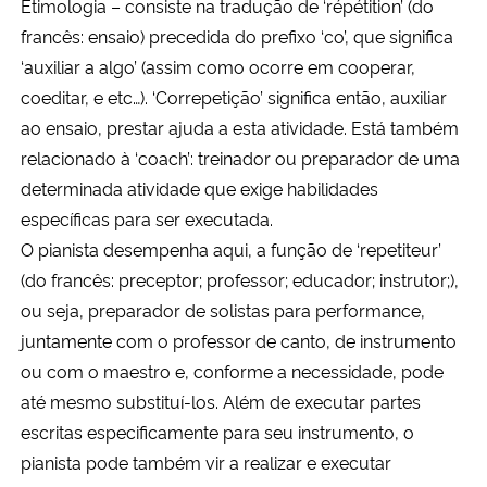
Etimologia – consiste na tradução de ‘répétition’ (do
Ministério da Cidadania
francês: ensaio) precedida do prefixo ‘co’, que significa
‘auxiliar a algo’ (assim como ocorre em cooperar,
Ministério da Saúde
coeditar, e etc…). ‘Correpetição’ significa então, auxiliar
ao ensaio, prestar ajuda a esta atividade. Está também
Ministério de Minas e Energia
relacionado à ‘coach’: treinador ou preparador de uma
determinada atividade que exige habilidades
Ministério da Ciência, Tecnologia, Inovações e Comunicações
específicas para ser executada.
O pianista desempenha aqui, a função de ‘repetiteur’
Ministério do Meio Ambiente
(do francês: preceptor; professor; educador; instrutor;),
Ministério do Turismo
ou seja, preparador de solistas para performance,
juntamente com o professor de canto, de instrumento
Ministério do Desenvolvimento Regional
ou com o maestro e, conforme a necessidade, pode
até mesmo substituí-los. Além de executar partes
Controladoria-Geral da União
escritas especificamente para seu instrumento, o
pianista pode também vir a realizar e executar
Ministério da Mulher, da Família e dos Direitos Humanos