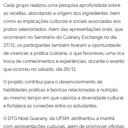
Cada grupo realizou uma pesquisa aprofundada sobre
as receitas, abordando a origem dos ingredientes, bem
Secretaria-Geral
como as implicações culturais e sociais associadas aos
pratos selecionados. Além das apresentações orais, que
Secretaria de Governo
ocorreram no Seminário do Culinary Exchange no dia
Gabinete de Segurança Institucional
27/11, os participantes também tiveram a oportunidade
de vivenciar a prática culinária, o que favoreceu uma rica
Advocacia-Geral da União
troca de conhecimentos e experiências, durante o evento
que ocorreu no sábado, dia 29/11.
Banco Central do Brasil
O projeto contribui para o desenvolvimento de
habilidades práticas e teóricas relacionadas à nutrição,
Planalto
ao mesmo tempo em que valoriza a diversidade cultural
e fortalece as conexões entre os estudantes.
O DTG Noel Guarany, da UFSM, abrilhantou a manhã
com apresentações culturais, além de promover oficinas