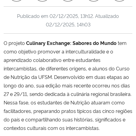
Ministério da Cidadania
Publicado em
02/12/2025, 13h12
. Atualizado
Ministério da Saúde
02/12/2025, 14h03
Ministério de Minas e Energia
O projeto
Culinary Exchange: Sabores do Mundo
tem
como objetivo promover a interculturalidade e o
Ministério da Ciência, Tecnologia, Inovações e Comunicações
aprendizado colaborativo entre estudantes
intercambistas, de diferentes origens, e alunos do Curso
Ministério do Meio Ambiente
de Nutrição da UFSM. Desenvolvido em duas etapas ao
longo do ano, sua edição mais recente ocorreu nos dias
Ministério do Turismo
27 e 29/11, sendo dedicada à culinária regional brasileira.
Nessa fase, os estudantes de Nutrição atuaram como
Ministério do Desenvolvimento Regional
facilitadores, preparando pratos típicos das cinco regiões
Controladoria-Geral da União
do país e compartilhando suas histórias, significados e
contextos culturais com os intercambistas.
Ministério da Mulher, da Família e dos Direitos Humanos