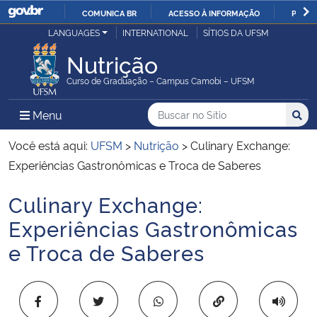
COMUNICA BR
ACESSO À INFORMAÇÃO
PARTI
Casa Civil
LANGUAGES
INTERNATIONAL
SÍTIOS DA UFSM
IR
PARA
Nutrição
Ministério da Justiça e Segurança Pública
O
Curso de Graduação – Campus Camobi – UFSM
CONTEÚDO
Ministério da Defesa
Buscar no no Sítio
Busca
Busca:
Menu Principal do Sítio
Menu
Busc
Ministério das Relações Exteriores
Você está aqui:
UFSM
>
Nutrição
>
Culinary Exchange:
Experiências Gastronômicas e Troca de Saberes
Ministério da Economia
Culinary Exchange:
Início do conteúdo
Ministério da Infraestrutura
Experiências Gastronômicas
e Troca de Saberes
Ministério da Agricultura, Pecuária e Abastecimento
Ministério da Educação
Copiar para área 