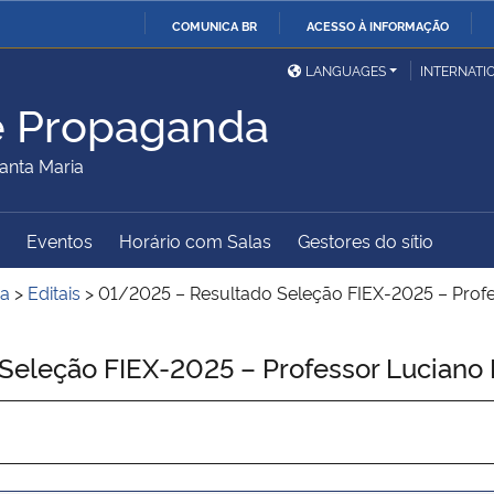
COMUNICA BR
ACESSO À INFORMAÇÃO
Ministério da Defesa
Ministério das Relações
Mini
IR
LANGUAGES
INTERNATI
Exteriores
PARA
e Propaganda
O
Ministério da Cidadania
Ministério da Saúde
Mini
CONTEÚDO
anta Maria
Eventos
Horário com Salas
Gestores do sítio
Ministério do
Controladoria-Geral da
Mini
Desenvolvimento Regional
União
Famí
da
>
Editais
>
01/2025 – Resultado Seleção FIEX-2025 – Prof
Hum
Seleção FIEX-2025 – Professor Luciano
Advocacia-Geral da União
Banco Central do Brasil
Plan