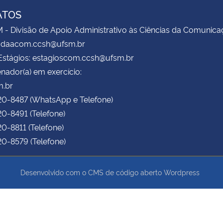
ATOS
 Divisão de Apoio Administrativo às Ciências da Comunica
l: daacom.ccsh@ufsm.br
Estágios: estagioscom.ccsh@ufsm.br
nador(a) em exercício:
.br
220-8487 (WhatsApp e Telefone)
220-8491 (Telefone)
20-8811 (Telefone)
220-8579 (Telefone)
Desenvolvido com o CMS de código aberto
Wordpress