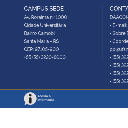
RSS
CAMPUS SEDE
CONT
Av. Roraima nº 1000
DAACOM -
Cidade Universitária
• E-mai
Bairro Camobi
• Sobre 
Santa Maria - RS
• Coorde
CEP: 97105-900
pp@ufsm
+55 (55) 3220-8000
• (55) 3
• (55) 3
• (55) 32
• (55) 3
Acesso à
Informação