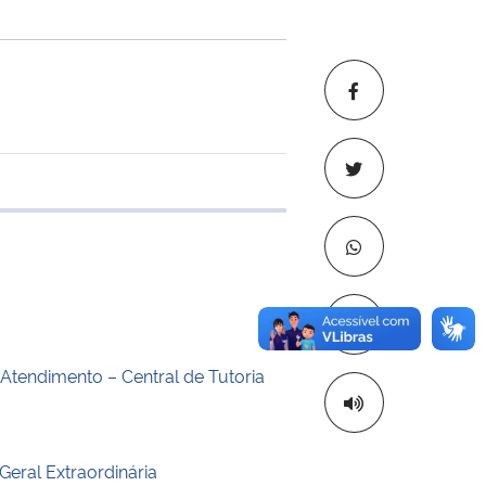
 transferência
Copiar para áre
 Atendimento – Central de Tutoria
Geral Extraordinária