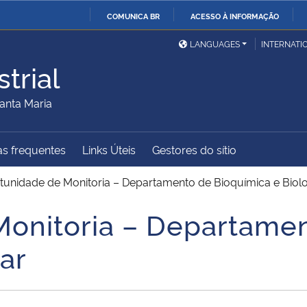
COMUNICA BR
ACESSO À INFORMAÇÃO
Ministério da Defesa
Ministério das Relações
Mini
IR
LANGUAGES
INTERNATI
Exteriores
PARA
trial
O
Ministério da Cidadania
Ministério da Saúde
Mini
CONTEÚDO
anta Maria
s frequentes
Links Úteis
Gestores do sítio
Ministério do
Controladoria-Geral da
Mini
Desenvolvimento Regional
União
Famí
tunidade de Monitoria – Departamento de Bioquímica e Biol
Hum
onitoria – Departame
Advocacia-Geral da União
Banco Central do Brasil
Plan
ar