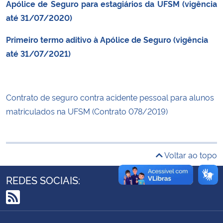
Apólice de Seguro para estagiários da UFSM (vigência
Ministério da Cidadania
até 31/07/2020)
Ministério da Saúde
Primeiro termo aditivo à Apólice de Seguro (vigência
até 31/07/2021)
Ministério de Minas e Energia
Ministério da Ciência, Tecnologia, Inovações e Comunicações
Contrato de seguro contra acidente pessoal para alunos
matriculados na UFSM (Contrato 078/2019)
Ministério do Meio Ambiente
Ministério do Turismo
Voltar ao topo
Ministério do Desenvolvimento Regional
REDES SOCIAIS:
Controladoria-Geral da União
RSS
Ministério da Mulher, da Família e dos Direitos Humanos