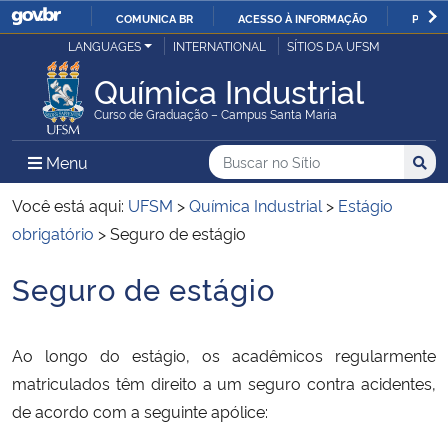
COMUNICA BR
ACESSO À INFORMAÇÃO
PARTI
Casa Civil
LANGUAGES
INTERNATIONAL
SÍTIOS DA UFSM
IR
PARA
Química Industrial
Ministério da Justiça e Segurança Pública
O
Curso de Graduação – Campus Santa Maria
CONTEÚDO
Ministério da Defesa
Buscar no no Sítio
Busca
Busca:
Menu Principal do Sítio
Menu
Busc
Ministério das Relações Exteriores
Você está aqui:
UFSM
>
Química Industrial
>
Estágio
obrigatório
>
Seguro de estágio
Ministério da Economia
Seguro de estágio
Início do conteúdo
Ministério da Infraestrutura
Ao longo do estágio, os acadêmicos regularmente
Ministério da Agricultura, Pecuária e Abastecimento
matriculados têm direito a um seguro contra acidentes,
de acordo com a seguinte apólice:
Ministério da Educação