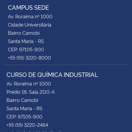
CAMPUS SEDE
Secretaria-Geral
Av. Roraima nº 1000
Cidade Universitária
Secretaria de Governo
Bairro Camobi
Santa Maria - RS
Gabinete de Segurança Institucional
CEP: 97105-900
+55 (55) 3220-8000
Advocacia-Geral da União
CURSO DE QUÍMICA INDUSTRIAL
Banco Central do Brasil
Av. Roraima nº 1000
Prédio 18, Sala 2110-A
Planalto
Bairro Camobi
Santa Maria - RS
CEP: 97105-900
+55 (55) 3220-2464