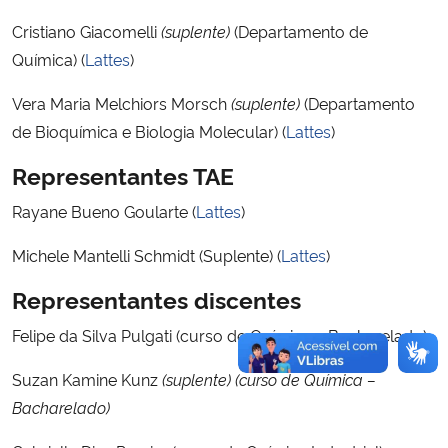
Cristiano Giacomelli
(suplente)
(Departamento de
Secretaria-Geral
Química) (
Lattes
)
Secretaria de Governo
Vera Maria Melchiors Morsch
(suplente)
(Departamento
de Bioquímica e Biologia Molecular) (
Lattes
)
Gabinete de Segurança Institucional
Representantes TAE
Advocacia-Geral da União
Rayane Bueno Goularte (
Lattes
)
Michele Mantelli Schmidt (Suplente) (
Lattes
)
Banco Central do Brasil
Representantes discentes
Planalto
Felipe da Silva Pulgati (curso de Química – Bacharelado)
Suzan Kamine Kunz
(suplente) (curso de Química –
Bacharelado)