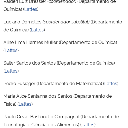
Valderi Luiz Dressler
(coordenador)
(Departamento de
Ministério da Cidadania
Química) (
Lattes
)
Ministério da Saúde
Luciano Dornelles
(coordenador substitut)
(Departamento
de Química) (
Lattes
)
Ministério de Minas e Energia
Aline Lima Hermes Muller (Departamento de Química)
(
Lattes
)
Ministério da Ciência, Tecnologia, Inovações e Comunicações
Sailer Santos dos Santos (Departamento de Química)
Ministério do Meio Ambiente
(
Lattes
)
Ministério do Turismo
Pedro Fusieger (Departamento de Matemática) (
Lattes
)
Maria Alice Santanna dos Santos (Departamento de
Ministério do Desenvolvimento Regional
Física) (
Lattes
)
Controladoria-Geral da União
Paulo Cezar Bastianello Campagnol (Departamento de
Tecnologia e Ciência dos Alimentos) (
Lattes
)
Ministério da Mulher, da Família e dos Direitos Humanos