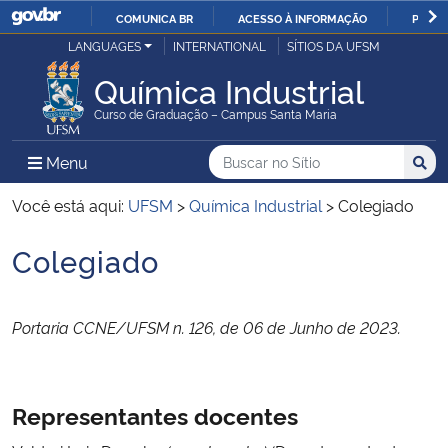
COMUNICA BR
ACESSO À INFORMAÇÃO
PARTI
Casa Civil
LANGUAGES
INTERNATIONAL
SÍTIOS DA UFSM
IR
PARA
Química Industrial
Ministério da Justiça e Segurança Pública
O
Curso de Graduação – Campus Santa Maria
CONTEÚDO
Ministério da Defesa
Buscar no no Sítio
Busca
Busca:
Menu Principal do Sítio
Menu
Busc
Ministério das Relações Exteriores
Você está aqui:
UFSM
>
Química Industrial
>
Colegiado
Colegiado
Ministério da Economia
Início do conteúdo
Ministério da Infraestrutura
Portaria CCNE/UFSM n. 126, de 06 de Junho de 2023.
Ministério da Agricultura, Pecuária e Abastecimento
Representantes docentes
Ministério da Educação