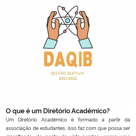
Ministério da Cidadania
Ministério da Saúde
Ministério de Minas e Energia
Ministério da Ciência, Tecnologia, Inovações e Comunicações
Ministério do Meio Ambiente
Ministério do Turismo
Ministério do Desenvolvimento Regional
O que é um Diretório Acadêmico?
Controladoria-Geral da União
Um Diretório Acadêmico é formado a partir da
associação de estudantes, isso faz com que possa ser
Ministério da Mulher, da Família e dos Direitos Humanos