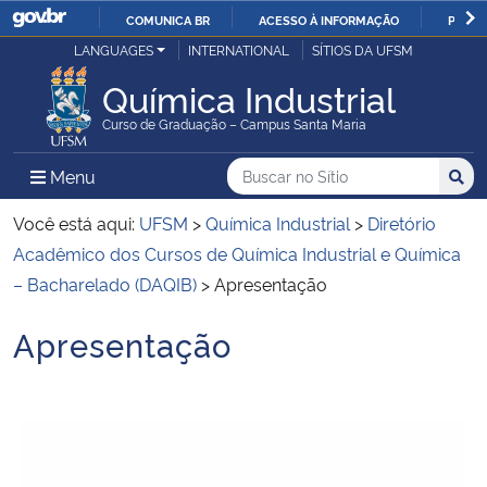
COMUNICA BR
ACESSO À INFORMAÇÃO
PARTI
Casa Civil
LANGUAGES
INTERNATIONAL
SÍTIOS DA UFSM
IR
PARA
Química Industrial
Ministério da Justiça e Segurança Pública
O
Curso de Graduação – Campus Santa Maria
CONTEÚDO
Ministério da Defesa
Buscar no no Sítio
Busca
Busca:
Menu Principal do Sítio
Menu
Busc
Ministério das Relações Exteriores
Você está aqui:
UFSM
>
Química Industrial
>
Diretório
Acadêmico dos Cursos de Química Industrial e Química
Ministério da Economia
– Bacharelado (DAQIB)
>
Apresentação
Apresentação
Ministério da Infraestrutura
Início do conteúdo
Ministério da Agricultura, Pecuária e Abastecimento
Ministério da Educação