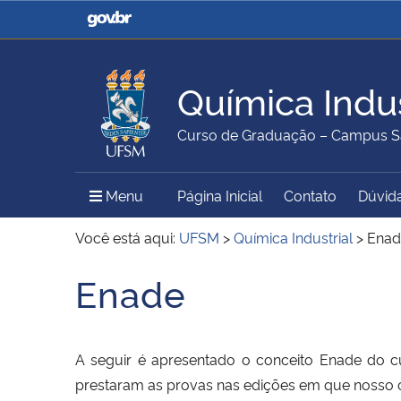
Casa Civil
Ministério da Justiça e
Segurança Pública
Química Indus
Ministério da Agricultura,
Ministério da Educação
Curso de Graduação – Campus S
Pecuária e Abastecimento
Menu Principal do Sítio
Menu
Página Inicial
Contato
Dúvida
Ministério do Meio Ambiente
Ministério do Turismo
Você está aqui:
UFSM
>
Química Industrial
>
Enad
Enade
Início do conteúdo
Secretaria de Governo
Gabinete de Segurança
Institucional
A seguir é apresentado o conceito Enade do 
prestaram as provas nas edições em que nosso 