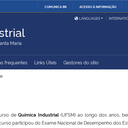
COMUNICA BR
ACESSO À INFORMAÇÃO
Ministério da Defesa
Ministério das Relações
Mini
IR
LANGUAGES
INTERNATI
Exteriores
PARA
trial
O
Ministério da Cidadania
Ministério da Saúde
Mini
CONTEÚDO
anta Maria
s frequentes
Links Úteis
Gestores do sítio
Ministério do
Controladoria-Geral da
Mini
Desenvolvimento Regional
União
Famí
e
Hum
Advocacia-Geral da União
Banco Central do Brasil
Plan
curso de
Química Industrial
(UFSM) ao longo dos anos, b
curso participou do Exame Nacional de Desempenho dos Es