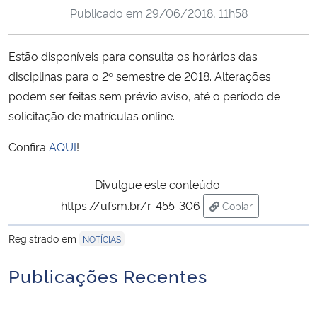
Publicado em
29/06/2018, 11h58
Ministério da Cidadania
Ministério da Saúde
Estão disponíveis para consulta os horários das
disciplinas para o 2º semestre de 2018. Alterações
Ministério de Minas e Energia
podem ser feitas sem prévio aviso, até o período de
solicitação de matrículas online.
Ministério da Ciência, Tecnologia, Inovações e Comunicações
Confira
AQUI
!
Ministério do Meio Ambiente
Divulgue este conteúdo:
Ministério do Turismo
https://ufsm.br/r-455-306
Copiar
para área de trans
Ministério do Desenvolvimento Regional
Registrado em
NOTÍCIAS
Publicações Recentes
Controladoria-Geral da União
Ministério da Mulher, da Família e dos Direitos Humanos