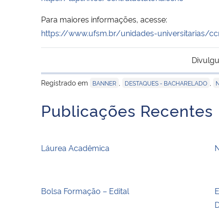
Para maiores informações, acesse:
https://www.ufsm.br/unidades-universitarias/c
Divulgu
Registrado em
,
,
BANNER
DESTAQUES - BACHARELADO
N
Publicações Recentes
Láurea Acadêmica
N
Bolsa Formação – Edital
E
D