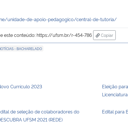
cne/unidade-de-apoio-pedagogico/central-de-tutoria/
e este conteúdo:
https://ufsm.br/r-454-786
Copiar
para área de
OTÍCIAS - BACHARELADO
ovo Currículo 2023
Eleição par
Licenciatura
dital de seleção de colaboradores do
Edital para
ESCUBRA UFSM 2021 (REDE)