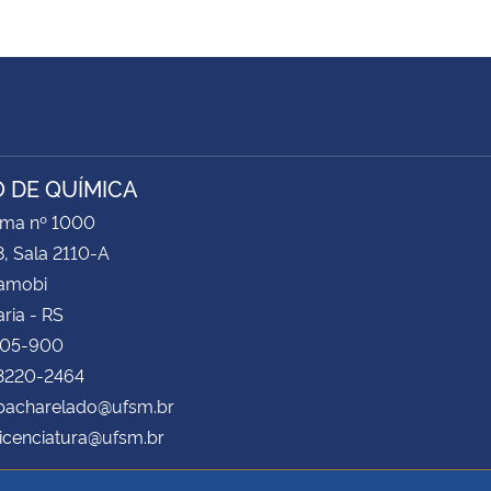
 DE QUÍMICA
ima nº 1000
8, Sala 2110-A
Camobi
ria - RS
105-900
 3220-2464
bacharelado@ufsm.br
icenciatura@ufsm.br