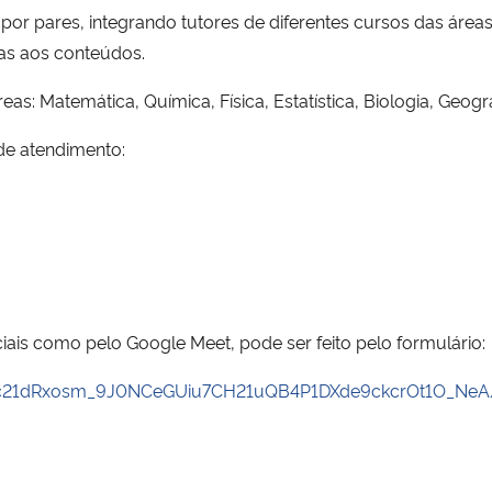
por pares, integrando tutores de diferentes cursos das áreas
das aos conteúdos.
as: Matemática, Química, Física, Estatística, Biologia, Geogra
 de atendimento:
ais como pelo Google Meet, pode ser feito pelo formulário:
LSc21dRxosm_9J0NCeGUiu7CH21uQB4P1DXde9ckcrOt1O_NeA