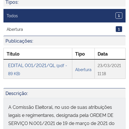
Tipos:
Ministério da Cidadania
Todos
1
Ministério da Saúde
Abertura
1
Ministério de Minas e Energia
Publicações:
Ministério da Ciência, Tecnologia, Inovações e Comunicações
Título
Tipo
Data
EDITAL 001/2021/QL
(pdf -
23/03/2021
Ministério do Meio Ambiente
Abertura
89 KB)
11:18
Ministério do Turismo
Descrição:
Ministério do Desenvolvimento Regional
A Comissão Eleitoral, no uso de suas atribuições
Controladoria-Geral da União
legais e regimentares, designada pela ORDEM DE
SERVIÇO N.001/2021 de 19 de março de 2021 do
Ministério da Mulher, da Família e dos Direitos Humanos