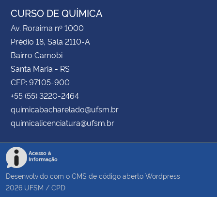
CURSO DE QUÍMICA
Av. Roraima nº 1000
Prédio 18, Sala 2110-A
Bairro Camobi
Santa Maria - RS
CEP: 97105-900
+55 (55) 3220-2464
quimicabacharelado@ufsm.br
quimicalicenciatura@ufsm.br
Acesso à
Informação
Desenvolvido com o CMS de código aberto
Wordpress
2026
UFSM
/
CPD