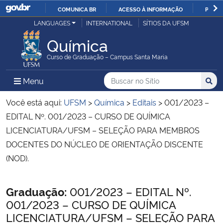
COMUNICA BR
ACESSO À INFORMAÇÃO
PARTI
Casa Civil
LANGUAGES
INTERNATIONAL
SÍTIOS DA UFSM
IR
PARA
Química
Ministério da Justiça e Segurança Pública
O
Curso de Graduação – Campus Santa Maria
CONTEÚDO
Ministério da Defesa
Buscar no no Sítio
Busca
Busca:
Menu Principal do Sítio
Menu
Busc
Ministério das Relações Exteriores
Você está aqui:
UFSM
>
Química
>
Editais
>
001/2023 –
EDITAL Nº. 001/2023 – CURSO DE QUÍMICA
Ministério da Economia
LICENCIATURA/UFSM – SELEÇÃO PARA MEMBROS
DOCENTES DO NÚCLEO DE ORIENTAÇÃO DISCENTE
Ministério da Infraestrutura
(NOD).
Ministério da Agricultura, Pecuária e Abastecimento
Início do conteúdo
Graduação:
001/2023 – EDITAL Nº.
001/2023 – CURSO DE QUÍMICA
Ministério da Educação
LICENCIATURA/UFSM – SELEÇÃO PARA