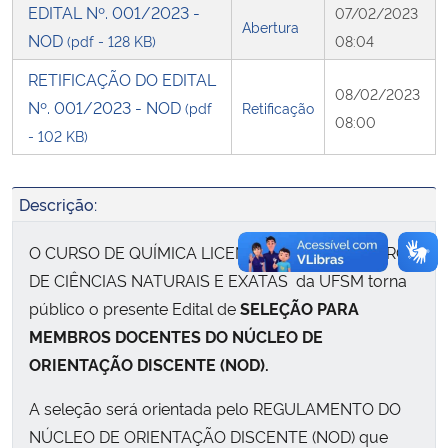
EDITAL Nº. 001/2023 -
07/02/2023
Abertura
NOD
(pdf - 128 KB)
08:04
Secretaria-Geral
RETIFICAÇÃO DO EDITAL
08/02/2023
Secretaria de Governo
Nº. 001/2023 - NOD
(pdf
Retificação
08:00
- 102 KB)
Gabinete de Segurança Institucional
Descrição:
Advocacia-Geral da União
O CURSO DE QUÍMICA LICENCIATURA do CENTRO
Banco Central do Brasil
DE CIÊNCIAS NATURAIS E EXATAS
da UFSM torna
público o presente Edital de
SELEÇÃO PARA
Planalto
MEMBROS DOCENTES DO NÚCLEO DE
ORIENTAÇÃO DISCENTE (NOD).
A seleção será orientada pelo REGULAMENTO DO
NÚCLEO DE ORIENTAÇÃO DISCENTE (NOD) que