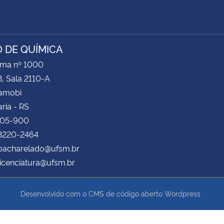
 DE QUÍMICA
ima nº 1000
8, Sala 2110-A
Camobi
ria - RS
105-900
 3220-2464
bacharelado@ufsm.br
icenciatura@ufsm.br
Desenvolvido com o CMS de código aberto
Wordpress