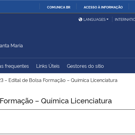
COMUNICA BR
ACESSO À INFORMAÇÃO
Ministério da Defesa
Ministério das Relações
Mini
IR
LANGUAGES
INTERNATI
Exteriores
PARA
O
Ministério da Cidadania
Ministério da Saúde
Mini
CONTEÚDO
anta Maria
s frequentes
Links Úteis
Gestores do sítio
Ministério do
Controladoria-Geral da
Mini
Desenvolvimento Regional
União
Famí
3 – Edital de Bolsa Formação – Química Licenciatura
Hum
 Formação – Química Licenciatura
Advocacia-Geral da União
Banco Central do Brasil
Plan