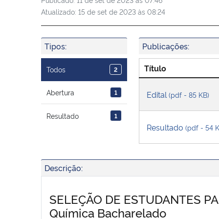
Atualizado:
15 de set de 2023 às 08:24
Tipos:
Publicações:
Título
Todos
2
Abertura
1
Edital
(pdf - 85 KB)
Resultado
1
Resultado
(pdf - 54 
Descrição:
SELEÇÃO DE ESTUDANTES P
Química Bacharelado