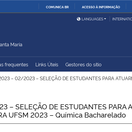
COMUNICA BR
ACESSO À INFORMAÇÃO
Ministério da Defesa
Ministério das Relações
Mini
IR
LANGUAGES
INTERNATI
Exteriores
PARA
O
Ministério da Cidadania
Ministério da Saúde
Mini
CONTEÚDO
anta Maria
s frequentes
Links Úteis
Gestores do sítio
Ministério do
Controladoria-Geral da
Mini
Desenvolvimento Regional
União
Famí
2023 – 02/2023 – SELEÇÃO DE ESTUDANTES PARA ATU
Hum
Advocacia-Geral da União
Banco Central do Brasil
Plan
23 – SELEÇÃO DE ESTUDANTES PARA
UFSM 2023 – Química Bacharelado