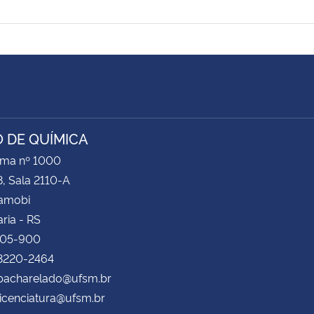
 DE QUÍMICA
ima nº 1000
8, Sala 2110-A
Camobi
ria - RS
105-900
 3220-2464
bacharelado@ufsm.br
icenciatura@ufsm.br