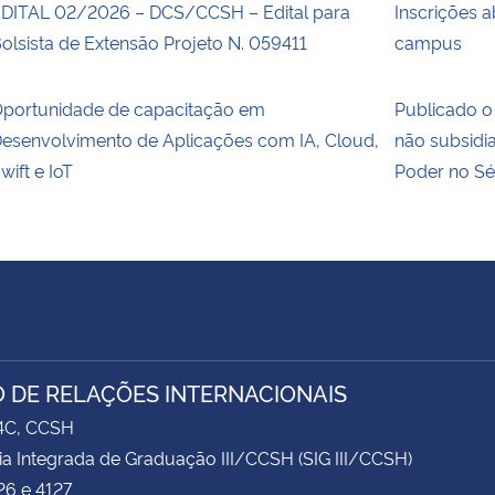
DITAL 02/2026 – DCS/CCSH – Edital para
Inscrições a
olsista de Extensão Projeto N. 059411
campus
portunidade de capacitação em
Publicado o 
esenvolvimento de Aplicações com IA, Cloud,
não subsidi
wift e IoT
Poder no Sé
 DE RELAÇÕES INTERNACIONAIS
74C, CCSH
ia Integrada de Graduação III/CCSH (SIG III/CCSH)
26 e 4127