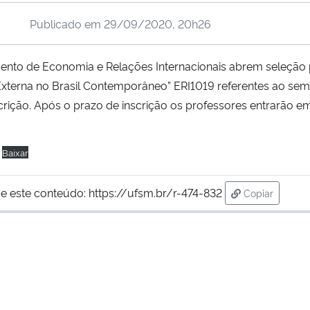
Publicado em
29/09/2020, 20h26
ento de Economia e Relações Internacionais abrem seleção p
tica Externa no Brasil Contemporâneo” ERI1019 referentes ao s
scrição. Após o prazo de inscrição os professores entrarão 
Baixar
e este conteúdo:
https://ufsm.br/r-474-832
Copiar
para área de