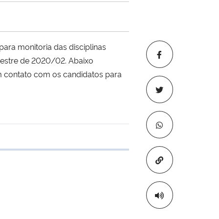
ara monitoria das disciplinas
emestre de 2020/02. Abaixo
em contato com os candidatos para
 transferência
Copiar para áre