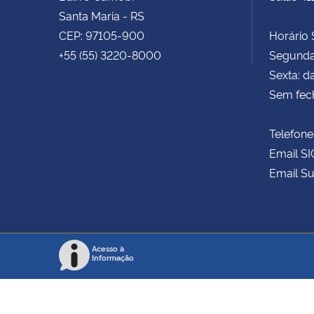
Santa Maria - RS
CEP: 97105-900
Horário S
+55 (55) 3220-8000
Segunda 
Sexta: d
Sem fec
Telefone
Email SI
Email Su
Acesso à
Informação