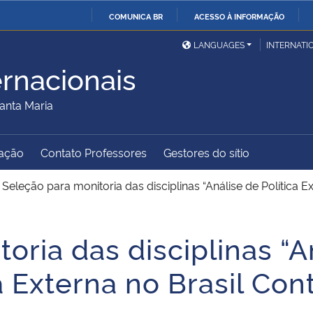
COMUNICA BR
ACESSO À INFORMAÇÃO
Ministério da Defesa
Ministério das Relações
Mini
IR
LANGUAGES
INTERNATI
Exteriores
PARA
ernacionais
O
Ministério da Cidadania
Ministério da Saúde
Mini
CONTEÚDO
anta Maria
ação
Contato Professores
Gestores do sítio
Ministério do
Controladoria-Geral da
Mini
Desenvolvimento Regional
União
Famí
>
Seleção para monitoria das disciplinas “Análise de Política Ext
Hum
oria das disciplinas “An
Advocacia-Geral da União
Banco Central do Brasil
Plan
ca Externa no Brasil C