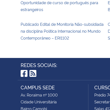
Oportunidade de curso de português para
E
estrangeiros
B
Publicado Edital de Monitoria Não-subsidiada
O
na disciplina Política Internacional no Mundo
D
Contemporâneo – ERI1102
S
REDES SOCIAIS:
Facebook
RSS
CAMPUS SEDE
CURSO
Av. Roraima nº 1000
Prédio 
Cidade Universitária
Secretar
Bairro Camobi
Salas 41