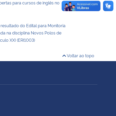
bertas para cursos de inglês no
resultado do Edital para Monitoria
ada na disciplina Novos Polos de
culo XXI (ERI1003)
Voltar ao topo