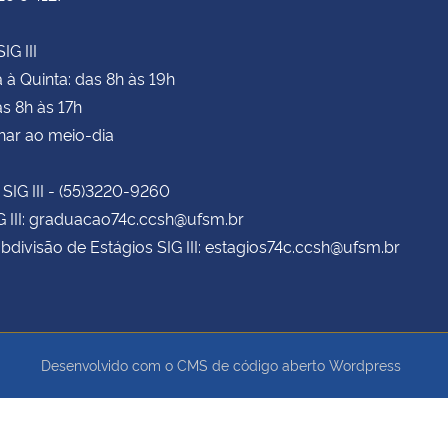
IG III
à Quinta: das 8h às 19h
as 8h às 17h
har ao meio-dia
 SIG III - (55)3220-9260
G III: graduacao74c.ccsh@ufsm.br
bdivisão de Estágios SIG III: estagios74c.ccsh@ufsm.br
Desenvolvido com o CMS de código aberto
Wordpress