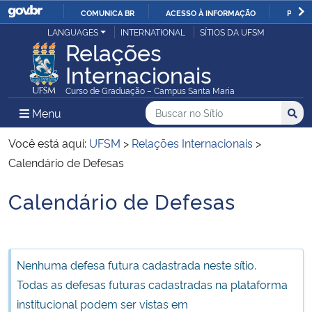
COMUNICA BR
ACESSO À INFORMAÇÃO
PARTI
Casa Civil
LANGUAGES
INTERNATIONAL
SÍTIOS DA UFSM
IR
Relações
PARA
Internacionais
Ministério da Justiça e Segurança Pública
O
Curso de Graduação – Campus Santa Maria
CONTEÚDO
Ministério da Defesa
Buscar no no Sítio
Busca
Busca:
Menu Principal do Sítio
Menu
Busc
Ministério das Relações Exteriores
Você está aqui:
UFSM
>
Relações Internacionais
>
Calendário de Defesas
Ministério da Economia
Calendário de Defesas
Início do conteúdo
Ministério da Infraestrutura
Ministério da Agricultura, Pecuária e Abastecimento
Nenhuma defesa futura cadastrada neste sítio.
Todas as defesas futuras cadastradas na plataforma
Ministério da Educação
institucional podem ser vistas em