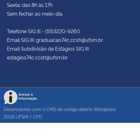
Sexta: das 8h às 17h
Sem fechar ao meio-dia
Telefone SIG III - (55)3220-9260
Email SIG III: graduacao74c.ccsh@ufsm.br
Email Subdivisão de Estágios SIG III:
estagios74c.ccsh@ufsm.br
Acesso à
Informação
Desenvolvido com o CMS de código aberto
Wordpress
2026
UFSM
/
CPD