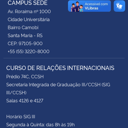
CAMPUS SEDE
Av. Roraima nº 1000
Secretaria-Geral
Cidade Universitária
Bairro Camobi
Secretaria de Governo
Santa Maria - RS
CEP: 97105-900
Gabinete de Segurança Institucional
+55 (55) 3220-8000
Advocacia-Geral da União
CURSO DE RELAÇÕES INTERNACIONAIS
Banco Central do Brasil
Prédio 74C, CCSH
Secretaria Integrada de Graduação III/CCSH (SIG
Planalto
III/CCSH)
Salas 4126 e 4127
Horário SIG III
Segunda à Quinta: das 8h às 19h