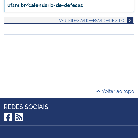
ufsm.br/calendario-de-defesas
.
Ministério da Cidadania
VER TODAS AS DEFESAS DESTE SÍTIO
Ministério da Saúde
Ministério de Minas e Energia
Ministério da Ciência, Tecnologia, Inovações e Comunicações
Ministério do Meio Ambiente
Ministério do Turismo
Voltar ao topo
Ministério do Desenvolvimento Regional
REDES SOCIAIS:
Controladoria-Geral da União
Facebook
RSS
Ministério da Mulher, da Família e dos Direitos Humanos