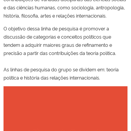
Ministério da Cidadania
e das ciências humanas, como sociologia, antropologia,
história, filosofia, artes e relações internacionais.
Ministério da Saúde
O objetivo dessa linha de pesquisa é promover a
discussão de categorias e conceitos políticos que
Ministério de Minas e Energia
tendem a adquirir maiores graus de refinamento e
Ministério da Ciência, Tecnologia, Inovações e Comunicações
precisão a partir das contribuições da teoria política.
Ministério do Meio Ambiente
As linhas de pesquisa do grupo se dividem em: teoria
política e história das relações internacionais.
Ministério do Turismo
Ministério do Desenvolvimento Regional
Controladoria-Geral da União
Ministério da Mulher, da Família e dos Direitos Humanos