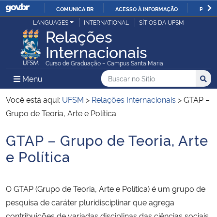
COMUNICA BR
ACESSO À INFORMAÇÃO
PARTI
Casa Civil
LANGUAGES
INTERNATIONAL
SÍTIOS DA UFSM
IR
Relações
PARA
Internacionais
Ministério da Justiça e Segurança Pública
O
Curso de Graduação – Campus Santa Maria
CONTEÚDO
Ministério da Defesa
Buscar no no Sítio
Busca
Busca:
Menu Principal do Sítio
Menu
Busc
Ministério das Relações Exteriores
Você está aqui:
UFSM
>
Relações Internacionais
>
GTAP –
Grupo de Teoria, Arte e Política
Ministério da Economia
GTAP – Grupo de Teoria, Arte
Início do conteúdo
Ministério da Infraestrutura
e Política
Ministério da Agricultura, Pecuária e Abastecimento
O GTAP (Grupo de Teoria, Arte e Política) é um grupo de
Ministério da Educação
pesquisa de caráter pluridisciplinar que agrega
contribuições de variadas disciplinas das ciências sociais