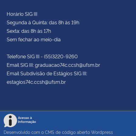
Horário SIG III
Segunda à Quinta: das 8h às 19h
Sexta: das 8h às 17h
Sem fechar ao meio-dia
Telefone SIG III - (55)3220-9260
Email SIG III: graduacao74c.ccsh@ufsm.br
Email Subdivisão de Estágios SIG III:
estagios74c.ccsh@ufsm.br
Acesso à
Informação
Desenvolvido com o CMS de código aberto
Wordpress