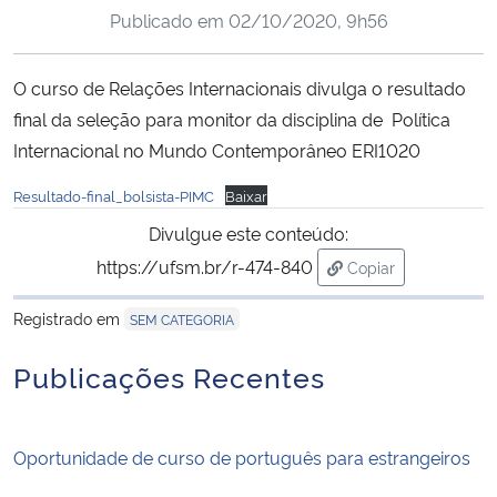
Publicado em
02/10/2020, 9h56
Ministério da Cidadania
Ministério da Saúde
O curso de Relações Internacionais divulga o resultado
final da seleção para monitor da disciplina de Política
Ministério de Minas e Energia
Internacional no Mundo Contemporâneo ERI1020
Resultado-final_bolsista-PIMC
Baixar
Ministério da Ciência, Tecnologia, Inovações e Comunicações
Divulgue este conteúdo:
Ministério do Meio Ambiente
https://ufsm.br/r-474-840
Copiar
para área de trans
Ministério do Turismo
Registrado em
SEM CATEGORIA
Publicações Recentes
Ministério do Desenvolvimento Regional
Controladoria-Geral da União
Oportunidade de curso de português para estrangeiros
Ministério da Mulher, da Família e dos Direitos Humanos