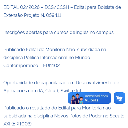
EDITAL 02/2026 – DCS/CCSH – Edital para Bolsista de
Secretaria-Geral
Extensão Projeto N. 059411
Secretaria de Governo
Inscrições abertas para cursos de inglês no campus
Gabinete de Segurança Institucional
Publicado Edital de Monitoria Não-subsidiada na
disciplina Política Internacional no Mundo
Advocacia-Geral da União
Contemporâneo – ERI1102
Banco Central do Brasil
Oportunidade de capacitação em Desenvolvimento de
Planalto
Aplicações com IA, Cloud, Swift e IoT
Publicado o resultado do Edital para Monitoria não
subsidiada na disciplina Novos Polos de Poder no Século
XXI (ERI1003)