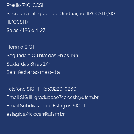
Prédio 74C, CCSH
Secretaria Integrada de Graduação III/CCSH (SIG
III/CCSH)
Salas 4126 e 4127
Horário SIG III
Segunda à Quinta: das 8h às 19h
Sexta: das 8h às 17h
Sem fechar ao meio-dia
Telefone SIG III - (55)3220-9260
Email SIG III: graduacao74c.ccsh@ufsm.br
Email Subdivisão de Estágios SIG III:
estagios74c.ccsh@ufsm.br