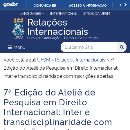
COMUNICA BR
ACESSO À INFORMAÇÃO
PARTI
Casa Civil
LANGUAGES
INTERNATIONAL
SÍTIOS DA UFSM
IR
Relações
PARA
Internacionais
Ministério da Justiça e Segurança Pública
O
Curso de Graduação – Campus Santa Maria
CONTEÚDO
Ministério da Defesa
Buscar no no Sítio
Busca
Busca:
Menu Principal do Sítio
Menu
Busc
Ministério das Relações Exteriores
Você está aqui:
UFSM
>
Relações Internacionais
>
7ª
Edição do Ateliê de Pesquisa em Direito Internacional:
Ministério da Economia
Inter e transdisciplinaridade com inscrições abertas
7ª Edição do Ateliê de
Ministério da Infraestrutura
Início do conteúdo
Pesquisa em Direito
Ministério da Agricultura, Pecuária e Abastecimento
Internacional: Inter e
transdisciplinaridade com
Ministério da Educação