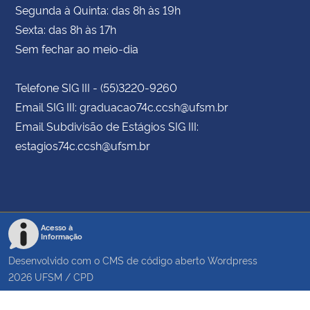
Segunda à Quinta: das 8h às 19h
Sexta: das 8h às 17h
Sem fechar ao meio-dia
Telefone SIG III - (55)3220-9260
Email SIG III: graduacao74c.ccsh@ufsm.br
Email Subdivisão de Estágios SIG III:
estagios74c.ccsh@ufsm.br
Acesso à
Informação
Desenvolvido com o CMS de código aberto
Wordpress
2026
UFSM
/
CPD