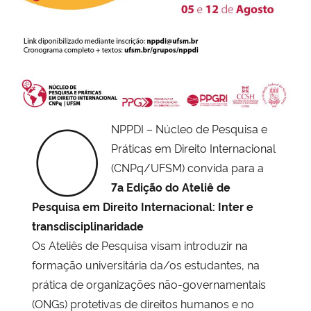
Secretaria-Geral
Secretaria de Governo
O
Gabinete de Segurança Institucional
NPPDI – Núcleo de Pesquisa e
Advocacia-Geral da União
Práticas em Direito Internacional
(CNPq/UFSM) convida para a
Banco Central do Brasil
7a Edição do Ateliê de
Pesquisa em Direito Internacional: Inter e
Planalto
transdisciplinaridade
Os Ateliês de Pesquisa visam introduzir na
formação universitária da/os estudantes, na
prática de organizações não-governamentais
(ONGs) protetivas de direitos humanos e no