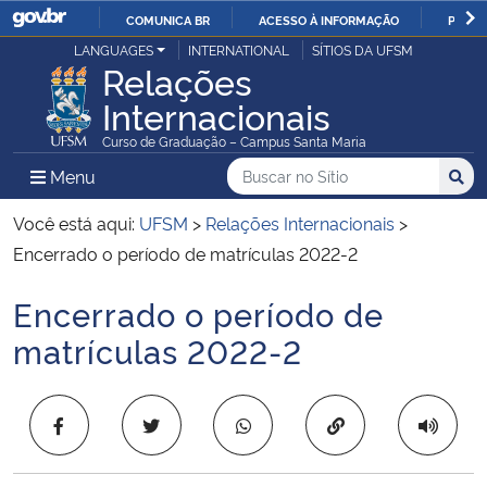
COMUNICA BR
ACESSO À INFORMAÇÃO
PARTI
Casa Civil
LANGUAGES
INTERNATIONAL
SÍTIOS DA UFSM
IR
Relações
PARA
Internacionais
Ministério da Justiça e Segurança Pública
O
Curso de Graduação – Campus Santa Maria
CONTEÚDO
Ministério da Defesa
Buscar no no Sítio
Busca
Busca:
Menu Principal do Sítio
Menu
Busc
Ministério das Relações Exteriores
Você está aqui:
UFSM
>
Relações Internacionais
>
Encerrado o período de matrículas 2022-2
Ministério da Economia
Encerrado o período de
Início do conteúdo
Ministério da Infraestrutura
matrículas 2022-2
Ministério da Agricultura, Pecuária e Abastecimento
Copiar para área 
Ministério da Educação