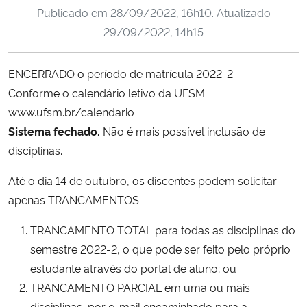
Publicado em
28/09/2022, 16h10
. Atualizado
Ministério da Cidadania
29/09/2022, 14h15
Ministério da Saúde
ENCERRADO o período de matrícula 2022-2.
Ministério de Minas e Energia
Conforme o calendário letivo da UFSM:
www.ufsm.br/calendario
Ministério da Ciência, Tecnologia, Inovações e Comunicações
Sistema fechado.
Não é mais possível inclusão de
disciplinas.
Ministério do Meio Ambiente
Até o dia 14 de outubro, os discentes podem solicitar
Ministério do Turismo
apenas TRANCAMENTOS :
TRANCAMENTO TOTAL para todas as disciplinas do
Ministério do Desenvolvimento Regional
semestre 2022-2, o que pode ser feito pelo próprio
Controladoria-Geral da União
estudante através do portal de aluno; ou
TRANCAMENTO PARCIAL em uma ou mais
Ministério da Mulher, da Família e dos Direitos Humanos
disciplinas, por e-mail encaminhado para a