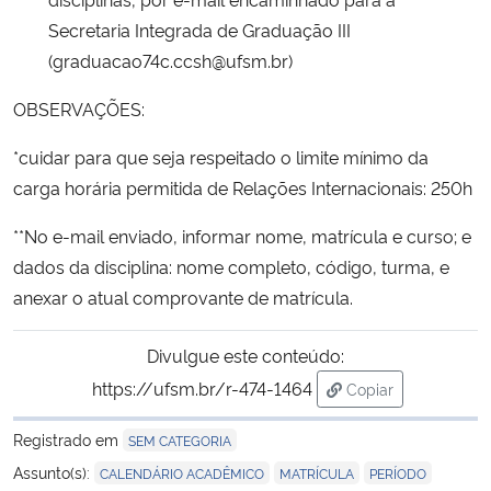
Secretaria Integrada de Graduação III
Secretaria-Geral
(graduacao74c.ccsh@ufsm.br)
OBSERVAÇÕES:
Secretaria de Governo
*cuidar para que seja respeitado o limite mínimo da
Gabinete de Segurança Institucional
carga horária permitida de Relações Internacionais: 250h
Advocacia-Geral da União
**No e-mail enviado, informar nome, matrícula e curso; e
dados da disciplina: nome completo, código, turma, e
Banco Central do Brasil
anexar o atual comprovante de matrícula.
Planalto
Divulgue este conteúdo:
https://ufsm.br/r-474-1464
Copiar
para área de trans
Registrado em
SEM CATEGORIA
,
,
Assunto(s):
CALENDÁRIO ACADÊMICO
MATRÍCULA
PERÍODO