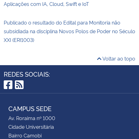
Aplicações com IA, Cloud, Swift e IoT
Publicado o resultado do Edital para Monitoria não
subsidiada na disciplina Novos Polos de Poder no Século
XXI (ERI1003)
Voltar ao topo
REDES SOCIAIS:
Facebook
RSS
CAMPUS SEDE
Av. Roraima nº 1000
Cidade Universitária
Bairro Camobi