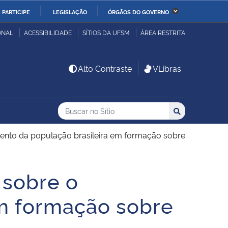
PARTICIPE
LEGISLAÇÃO
ÓRGÃOS DO GOVERNO
stério da Economia
Ministério da Infraestrutura
ONAL
ACESSIBILIDADE
SÍTIOS DA UFSM
ÁREA RESTRITA
stério de Minas e Energia
Ministério da Ciência,
Alto Contraste
VLibras
Tecnologia, Inovações e
Comunicações
Buscar no no Sítio
Busca
Busca:
Buscar
stério da Mulher, da
Secretaria-Geral
lia e dos Direitos
nto da população brasileira em formação sobre
anos
 sobre o
alto
m formação sobre