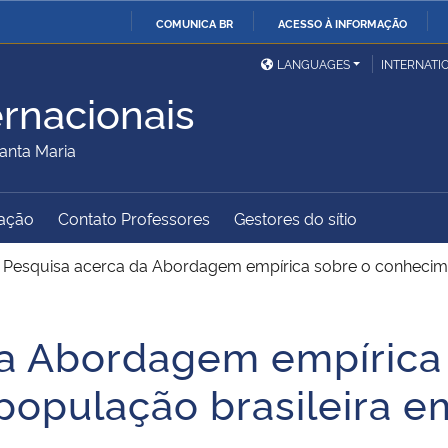
COMUNICA BR
ACESSO À INFORMAÇÃO
Ministério da Defesa
Ministério das Relações
Mini
IR
LANGUAGES
INTERNATI
Exteriores
PARA
ernacionais
O
Ministério da Cidadania
Ministério da Saúde
Mini
CONTEÚDO
anta Maria
ação
Contato Professores
Gestores do sítio
Ministério do
Controladoria-Geral da
Mini
Desenvolvimento Regional
União
Famí
>
Pesquisa acerca da Abordagem empírica sobre o conhecime
Hum
da Abordagem empírica
Advocacia-Geral da União
Banco Central do Brasil
Plan
opulação brasileira e