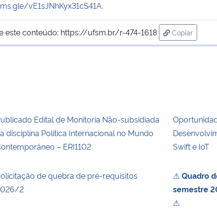
orms.gle/vE1sJNhKyx31cS41A.
e este conteúdo:
https://ufsm.br/r-474-1618
Copiar
para área de
ublicado Edital de Monitoria Não-subsidiada
Oportunida
a disciplina Política Internacional no Mundo
Desenvolvim
ontemporâneo – ERI1102
Swift e IoT
olicitação de quebra de pré-requisitos
⚠
Quadro de
2026/2
semestre 20
⚠