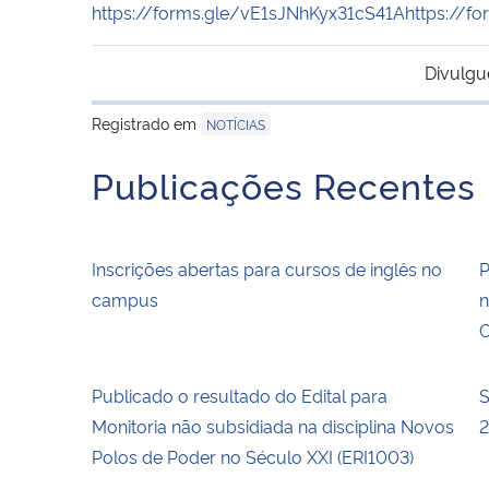
https://forms.gle/vE1sJNhKyx31cS41A
https://f
Divulgu
Registrado em
NOTÍCIAS
Publicações Recentes
Inscrições abertas para cursos de inglês no
P
campus
n
C
Publicado o resultado do Edital para
S
Monitoria não subsidiada na disciplina Novos
Polos de Poder no Século XXI (ERI1003)