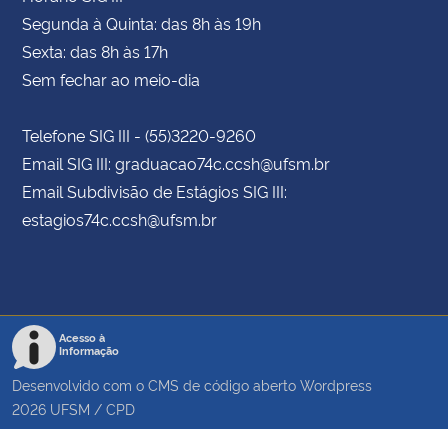
Segunda à Quinta: das 8h às 19h
Sexta: das 8h às 17h
Sem fechar ao meio-dia
Telefone SIG III - (55)3220-9260
Email SIG III: graduacao74c.ccsh@ufsm.br
Email Subdivisão de Estágios SIG III:
estagios74c.ccsh@ufsm.br
Acesso à
Informação
Desenvolvido com o CMS de código aberto
Wordpress
2026
UFSM
/
CPD