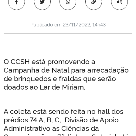
Copiar para área 
Ministério da Cidadania
Ministério da Saúde
Publicado em
23/11/2022, 14h43
Ministério de Minas e Energia
Ministério da Ciência, Tecnologia, Inovações e Comunicações
O CCSH está promovendo a
Campanha de Natal para arrecadação
Ministério do Meio Ambiente
de brinquedos e fraldas que serão
doados ao Lar de Miriam.
Ministério do Turismo
Ministério do Desenvolvimento Regional
A coleta está sendo feita no hall dos
prédios 74 A, B, C, Divisão de Apoio
Controladoria-Geral da União
Administrativo às Ciências da
Ministério da Mulher, da Família e dos Direitos Humanos