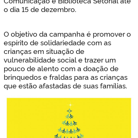
Comunicação e Biblioteca Setorial até
o dia 15 de dezembro.
Secretaria-Geral
Secretaria de Governo
O objetivo da campanha é promover o
espírito de solidariedade com as
Gabinete de Segurança Institucional
crianças em situação de
vulnerabilidade social e trazer um
Advocacia-Geral da União
pouco de alento com a doação de
brinquedos e fraldas para as crianças
Banco Central do Brasil
que estão afastadas de suas famílias.
Planalto