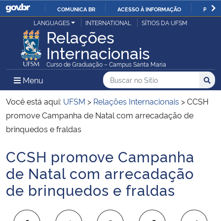
COMUNICA BR
ACESSO À INFORMAÇÃO
PARTI
Casa Civil
LANGUAGES
INTERNATIONAL
SÍTIOS DA UFSM
IR
Relações
PARA
Internacionais
Ministério da Justiça e Segurança Pública
O
Curso de Graduação – Campus Santa Maria
CONTEÚDO
Ministério da Defesa
Buscar no no Sítio
Busca
Busca:
Menu Principal do Sítio
Menu
Busc
Ministério das Relações Exteriores
Você está aqui:
UFSM
>
Relações Internacionais
>
CCSH
promove Campanha de Natal com arrecadação de
Ministério da Economia
brinquedos e fraldas
CCSH promove Campanha
Ministério da Infraestrutura
Início do conteúdo
de Natal com arrecadação
Ministério da Agricultura, Pecuária e Abastecimento
de brinquedos e fraldas
Ministério da Educação