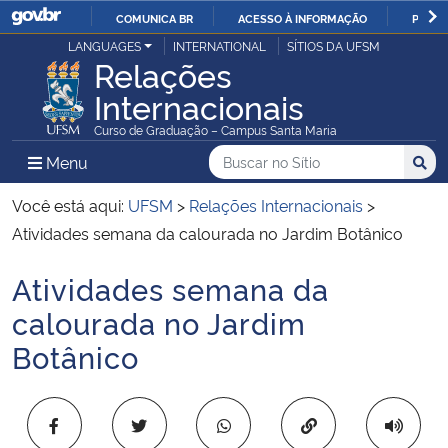
COMUNICA BR
ACESSO À INFORMAÇÃO
PARTI
Casa Civil
LANGUAGES
INTERNATIONAL
SÍTIOS DA UFSM
IR
Relações
PARA
Internacionais
Ministério da Justiça e Segurança Pública
O
Curso de Graduação – Campus Santa Maria
CONTEÚDO
Ministério da Defesa
Buscar no no Sítio
Busca
Busca:
Menu Principal do Sítio
Menu
Busc
Ministério das Relações Exteriores
Você está aqui:
UFSM
>
Relações Internacionais
>
Atividades semana da calourada no Jardim Botânico
Ministério da Economia
Atividades semana da
Início do conteúdo
Ministério da Infraestrutura
calourada no Jardim
Botânico
Ministério da Agricultura, Pecuária e Abastecimento
Ministério da Educação
Copiar para área 