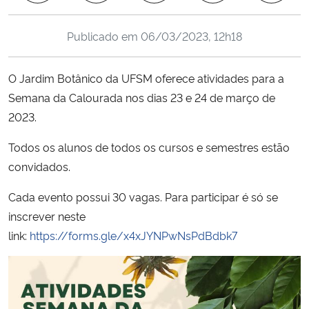
Ministério da Cidadania
Publicado em
06/03/2023, 12h18
Ministério da Saúde
O Jardim Botânico da UFSM oferece atividades para a
Ministério de Minas e Energia
Semana da Calourada nos dias 23 e 24 de março de
2023.
Ministério da Ciência, Tecnologia, Inovações e Comunicações
Todos os alunos de todos os cursos e semestres estão
Ministério do Meio Ambiente
convidados.
Ministério do Turismo
Cada evento possui 30 vagas. Para participar é só se
inscrever neste
Ministério do Desenvolvimento Regional
link:
https://forms.gle/x4xJYNPwNsPdBdbk7
Controladoria-Geral da União
Ministério da Mulher, da Família e dos Direitos Humanos