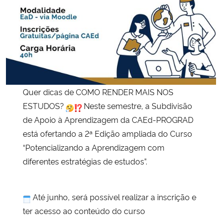
Secretaria-Geral
Secretaria de Governo
Gabinete de Segurança Institucional
Quer dicas de COMO RENDER MAIS NOS
Advocacia-Geral da União
ESTUDOS?
Neste semestre, a Subdivisão
de Apoio à Aprendizagem da CAEd-PROGRAD
Banco Central do Brasil
está ofertando a 2ª Edição ampliada do Curso
“Potencializando a Aprendizagem com
Planalto
diferentes estratégias de estudos”.
Até junho, será possível realizar a inscrição e
ter acesso ao conteúdo do curso