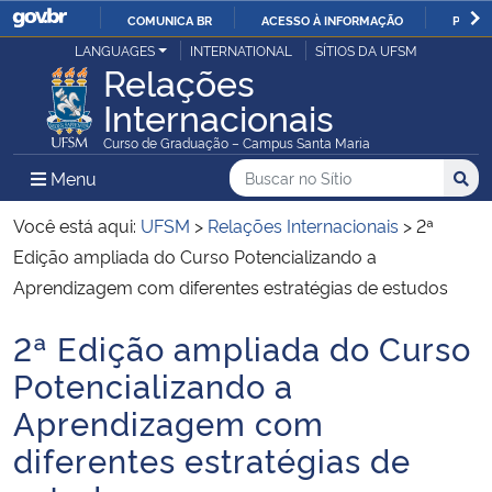
COMUNICA BR
ACESSO À INFORMAÇÃO
PARTI
Casa Civil
LANGUAGES
INTERNATIONAL
SÍTIOS DA UFSM
IR
Relações
PARA
Internacionais
Ministério da Justiça e Segurança Pública
O
Curso de Graduação – Campus Santa Maria
CONTEÚDO
Ministério da Defesa
Buscar no no Sítio
Busca
Busca:
Menu Principal do Sítio
Menu
Busc
Ministério das Relações Exteriores
Você está aqui:
UFSM
>
Relações Internacionais
>
2ª
Edição ampliada do Curso Potencializando a
Ministério da Economia
Aprendizagem com diferentes estratégias de estudos
2ª Edição ampliada do Curso
Ministério da Infraestrutura
Início do conteúdo
Potencializando a
Ministério da Agricultura, Pecuária e Abastecimento
Aprendizagem com
diferentes estratégias de
Ministério da Educação