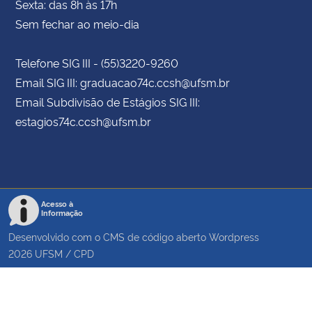
Sexta: das 8h às 17h
Sem fechar ao meio-dia
Telefone SIG III - (55)3220-9260
Email SIG III: graduacao74c.ccsh@ufsm.br
Email Subdivisão de Estágios SIG III:
estagios74c.ccsh@ufsm.br
Acesso à
Informação
Desenvolvido com o CMS de código aberto
Wordpress
2026
UFSM
/
CPD