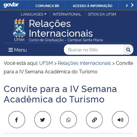
COMUNICA BR
ACESSO À INFORMAÇÃO
PARTI
Casa Civil
LANGUAGES
INTERNATIONAL
SÍTIOS DA UFSM
IR
Relações
PARA
Internacionais
Ministério da Justiça e Segurança Pública
O
Curso de Graduação – Campus Santa Maria
CONTEÚDO
Ministério da Defesa
Buscar no no Sítio
Busca
Busca:
Menu Principal do Sítio
Menu
Busc
Ministério das Relações Exteriores
Você está aqui:
UFSM
>
Relações Internacionais
>
Convite
para a IV Semana Acadêmica do Turismo
Ministério da Economia
Convite para a IV Semana
Início do conteúdo
Ministério da Infraestrutura
Acadêmica do Turismo
Ministério da Agricultura, Pecuária e Abastecimento
Copiar para área 
Ministério da Educação