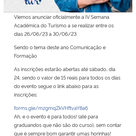
Secretaria-Geral
Viemos anunciar oficialmente a IV Semana
Acadêmica do Turismo a se realizar entre os
Secretaria de Governo
dias 26/06/23 a 30/06/23
Gabinete de Segurança Institucional
Sendo o tema deste ano Comunicação e
Formação
Advocacia-Geral da União
As inscrições estarão abertas até sábado, dia
24, sendo o valor de 15 reais para todos os dias
Banco Central do Brasil
do evento segue o link abaixo para as
inscrições:
Planalto
forms.gle/mzgmqZkVHftvaY8a6
Ah, e o evento é para todos! (até para
graduandos que não são do curso), sem contar
que é sempre bom garantir umas horinhas!