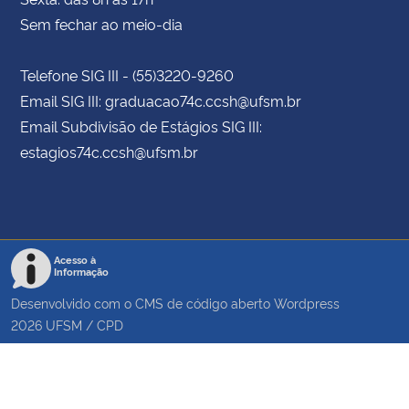
Sem fechar ao meio-dia
Telefone SIG III - (55)3220-9260
Email SIG III: graduacao74c.ccsh@ufsm.br
Email Subdivisão de Estágios SIG III:
estagios74c.ccsh@ufsm.br
Acesso à
Informação
Desenvolvido com o CMS de código aberto
Wordpress
2026
UFSM
/
CPD