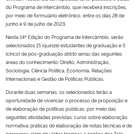
do Programa de Intercâmbio, que receberá inscrições,
Secretaria-Geral
por meio de formulário eletrônico, entre os dias 28 de
junho e 9 de julho de 2023.
Secretaria de Governo
Nesta 14ª Edição do Programa de Intercâmbio, serão
selecionados 15 (quinze) estudantes de graduação e 5
Gabinete de Segurança Institucional
(cinco) de pós-graduação
stricto sensu
das seguintes
Advocacia-Geral da União
áreas do conhecimento: Direito, Administração,
Sociologia, Ciência Política, Economia, Relações
Banco Central do Brasil
Internacionais e Gestão de Políticas Públicas.
Durante duas semanas, os selecionados terão a
Planalto
oportunidade de vivenciar o processo de proposição e
de elaboração de políticas públicas, por meio das
seguintes atividades previstas: curso sobre elaboração
normativa; práticas de elaboração de notas técnicas e de
pareceres; além de visitas técnicas a órgãos dos Três