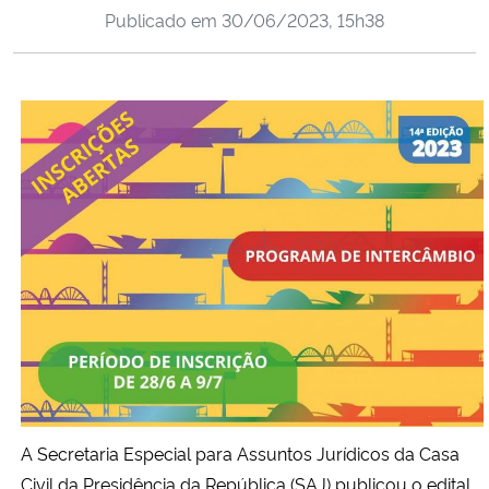
Publicado em
30/06/2023, 15h38
Ministério da Cidadania
Ministério da Saúde
Ministério de Minas e Energia
Ministério da Ciência, Tecnologia, Inovações e Comunicações
Ministério do Meio Ambiente
Ministério do Turismo
Ministério do Desenvolvimento Regional
Controladoria-Geral da União
A Secretaria Especial para Assuntos Jurídicos da Casa
Ministério da Mulher, da Família e dos Direitos Humanos
Civil da Presidência da República (SAJ) publicou o edital