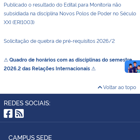
Publicado o resultado do Edital para Monitoria não
subsidiada na disciplina Novos Polos de Poder no Século
XXI (ERI1003)
Solicitação de quebra de pré-requisitos 2026/2
⚠
Quadro de horários com as disciplinas do semestre
2026.2 das Relações Internacionais
⚠
Voltar ao topo
REDES SOCIAIS:
Facebook
RSS
CAMPUS SEDE